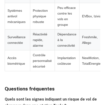
Peu efficace
Systèmes
Protection
contre les
antivol
physique
EVBox,
Izivia
vols en
mécaniques
robuste
groupe
Réactivité
Dépendance
Surveillance
Freshmile,
rapide,
à la
connectée
Allego
alarme
connectivité
Contrôle
Accès
Implantation
NewMotion,
personnalisé
biométrique
coûteuse
TotalEnergies
sécurisé
Questions fréquentes
Quels sont les signes indiquant un risque de vol de