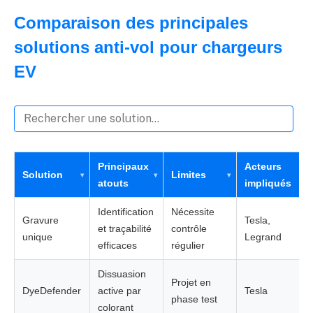
Comparaison des principales
solutions anti-vol pour chargeurs
EV
Principaux
Acteurs
Solution
Limites
atouts
impliqués
Identification
Nécessite
Gravure
Tesla,
et traçabilité
contrôle
unique
Legrand
efficaces
régulier
Dissuasion
Projet en
DyeDefender
active par
Tesla
phase test
colorant