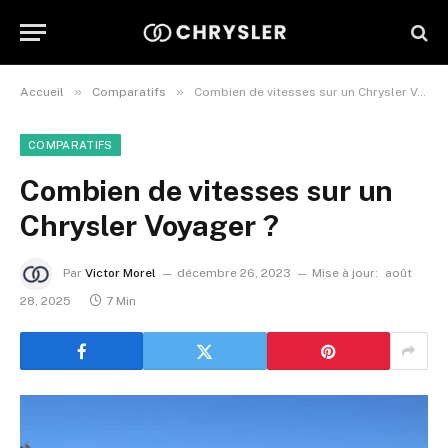
»
»
Accueil
Comparatifs
Combien de vitesses sur un Chrysler Voyager ?
COMPARATIFS
Combien de vitesses sur un
Chrysler Voyager ?
Par
Victor Morel
décembre 26, 2023
Mise à jour:
août
28, 2025
7 Min