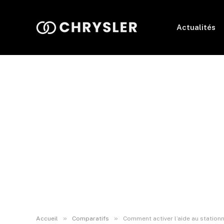
Actualités
»
»
Accueil
Comparatifs
Comment activer l’aide au station