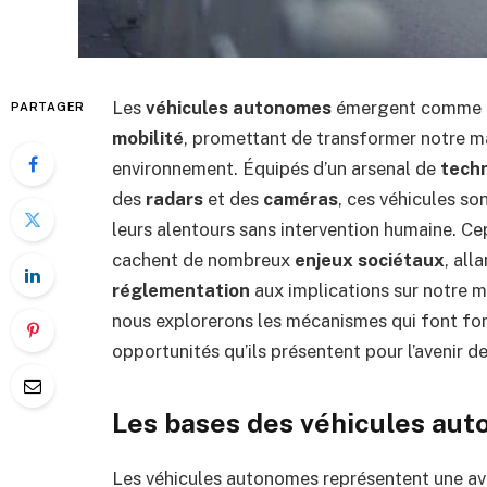
Les
véhicules autonomes
émergent comme un
PARTAGER
mobilité
, promettant de transformer notre ma
environnement. Équipés d’un arsenal de
tech
des
radars
et des
caméras
, ces véhicules so
leurs alentours sans intervention humaine. C
cachent de nombreux
enjeux sociétaux
, all
réglementation
aux implications sur notre mo
nous explorerons les mécanismes qui font fonc
opportunités qu’ils présentent pour l’avenir d
Les bases des véhicules au
Les véhicules autonomes représentent une a