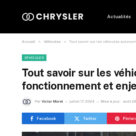
Actualités
»
»
Accueil
Véhicules
Tout savoir sur les véhicules autono
VÉHICULES
Tout savoir sur les véh
fonctionnement et enj
Par
Victor Morel
juillet 17, 2024
Mise à jour:
août 2
Facebook
Twitter
Pinter