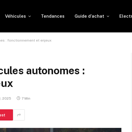
Véhicules
Tendances
Guide d’achat
Elect
mes : fonctionnement et enjeux
icules autonomes :
eux
8, 2025
7 Min
est