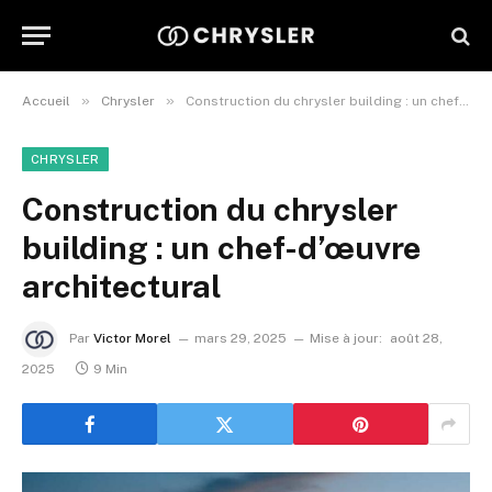
»
»
Accueil
Chrysler
Construction du chrysler building : un chef-d’œuvre architectural
CHRYSLER
Construction du chrysler
building : un chef-d’œuvre
architectural
Par
Victor Morel
mars 29, 2025
Mise à jour:
août 28,
2025
9 Min