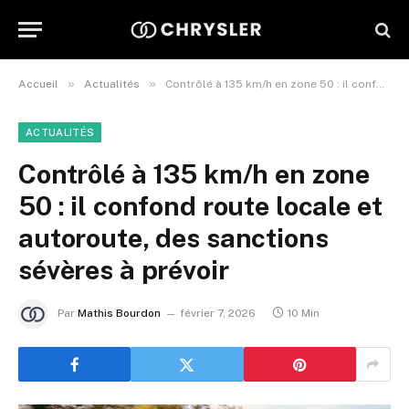
»
»
Accueil
Actualités
Contrôlé à 135 km/h en zone 50 : il confond route locale et autoroute, des sanctions sévères à prévoir
ACTUALITÉS
Contrôlé à 135 km/h en zone
50 : il confond route locale et
autoroute, des sanctions
sévères à prévoir
Par
Mathis Bourdon
février 7, 2026
10 Min