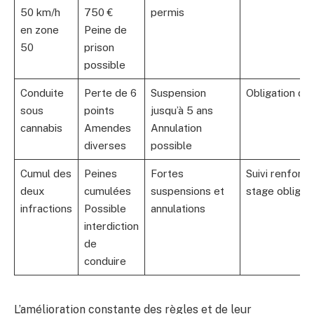
50 km/h
750 €
permis
en zone
Peine de
50
prison
possible
Conduite
Perte de 6
Suspension
Obligation de 
sous
points
jusqu’à 5 ans
cannabis
Amendes
Annulation
diverses
possible
Cumul des
Peines
Fortes
Suivi renforcé
deux
cumulées
suspensions et
stage obligat
infractions
Possible
annulations
interdiction
de
conduire
L’amélioration constante des règles et de leur