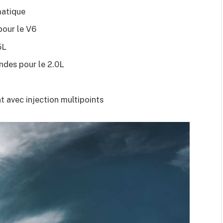
matique
pour le V6
5L
ndes pour le 2.0L
 avec injection multipoints