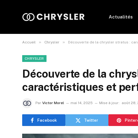
Actualités
»
»
Accueil
Chrysler
Découverte de la chrysler stratus : ca
CHRYSLER
Découverte de la chrysl
caractéristiques et pe
Par
Victor Morel
mai 14, 2025
Mise à jour:
août 28,
Facebook
Twitter
Pinter