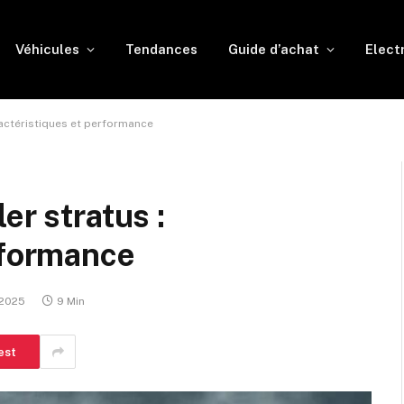
Véhicules
Tendances
Guide d’achat
Elect
ractéristiques et performance
er stratus :
rformance
 2025
9 Min
est