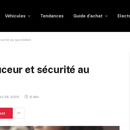
Véhicules
Tendances
Guide d’achat
Elect
curité au quotidien
ceur et sécurité au
ût 28, 2025
12 Min
est