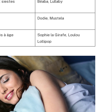
t siestes
Béaba, Lullaby
Dodie, Mustela
és à âge
Sophie la Girafe, Loulou
Lollipop