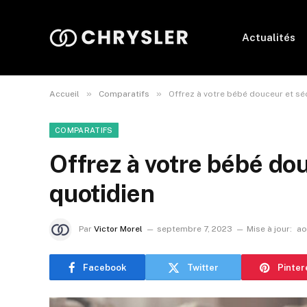
Actualités
»
»
Accueil
Comparatifs
Offrez à votre bébé douceur et sé
COMPARATIFS
Offrez à votre bébé dou
quotidien
Par
Victor Morel
septembre 7, 2023
Mise à jour:
ao
Facebook
Twitter
Pinter