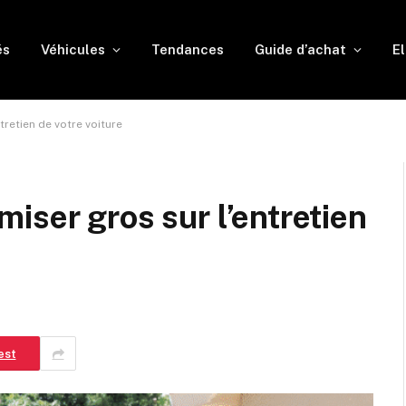
és
Véhicules
Tendances
Guide d’achat
El
retien de votre voiture
iser gros sur l’entretien
est