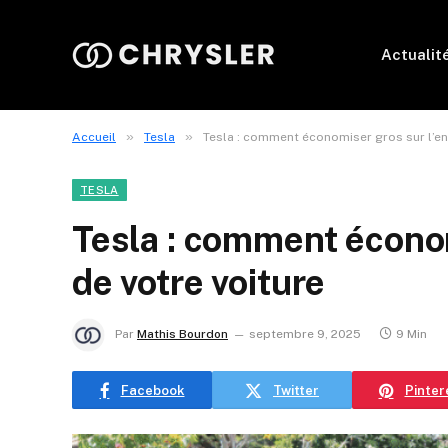
Actualit
»
»
Accueil
Tesla
Tesla : comment économiser gros sur l’ent
TESLA
Tesla : comment économ
de votre voiture
Par
Mathis Bourdon
septembre 9, 2025
9 Min
Facebook
Twitter
Pinter