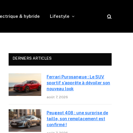
ectrique & hybride
Lifestyle
DERNIERS ARTICLES
Ferrari Purosangue : Le SUV
sportif s’apprête à dévoiler son
nouveau look
août 7, 2026
Peugeot 408 : une surprise de
taille, son remplacement est
confirmé !