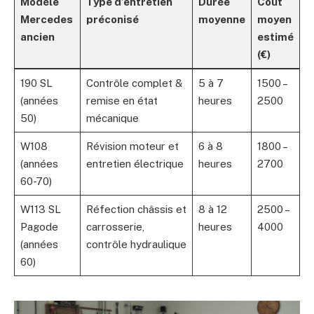
Modèle
Type d’entretien
Durée
Coût
Mercedes
préconisé
moyenne
moyen
ancien
estimé
(€)
190 SL
Contrôle complet &
5 à 7
1500 –
(années
remise en état
heures
2500
50)
mécanique
W108
Révision moteur et
6 à 8
1800 –
(années
entretien électrique
heures
2700
60-70)
W113 SL
Réfection châssis et
8 à 12
2500 –
Pagode
carrosserie,
heures
4000
(années
contrôle hydraulique
60)