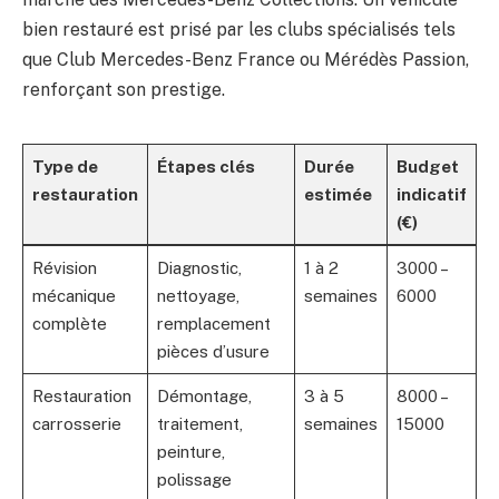
bien restauré est prisé par les clubs spécialisés tels
que Club Mercedes-Benz France ou Mérédès Passion,
renforçant son prestige.
Type de
Étapes clés
Durée
Budget
restauration
estimée
indicatif
(€)
Révision
Diagnostic,
1 à 2
3000 –
mécanique
nettoyage,
semaines
6000
complète
remplacement
pièces d’usure
Restauration
Démontage,
3 à 5
8000 –
carrosserie
traitement,
semaines
15000
peinture,
polissage