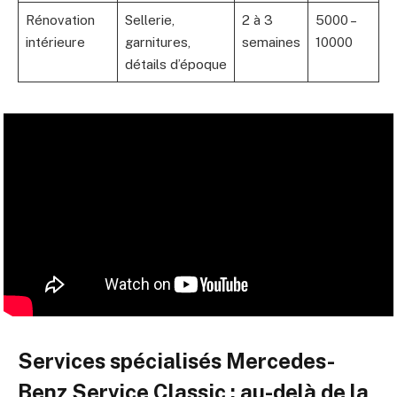
Rénovation
Sellerie,
2 à 3
5000 –
intérieure
garnitures,
semaines
10000
détails d’époque
Services spécialisés Mercedes-
Benz Service Classic : au-delà de la