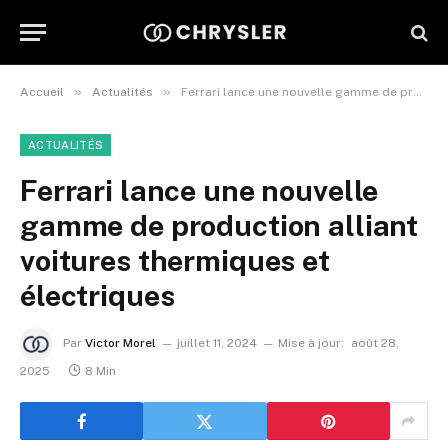
»
»
Accueil
Actualités
Ferrari lance une nouvelle gamme de production alliant voitures thermiques et électriques
ACTUALITÉS
Ferrari lance une nouvelle
gamme de production alliant
voitures thermiques et
électriques
Par
Victor Morel
juillet 11, 2024
Mise à jour:
août 28,
2025
8 Min