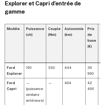
Explorer et Capri d’entrée de
gamme
Modèle
Puissance
Couple
Autonomie
Prix
Pr
(ch)
(Nm)
(km)
de
ap
base
re
(€)
et
bo
(€)
Ford
190
350
444
39
33
Explorer
990
Ford
—
—
464
42
35
Capri
(puissance
490
similaire
antérieure)