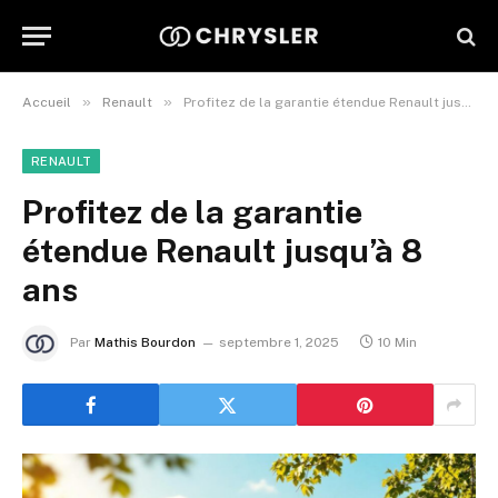
»
»
Accueil
Renault
Profitez de la garantie étendue Renault jusqu’à 8 ans
RENAULT
Profitez de la garantie
étendue Renault jusqu’à 8
ans
Par
Mathis Bourdon
septembre 1, 2025
10 Min