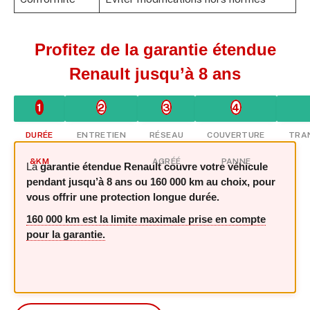
Profitez de la garantie étendue
Renault jusqu’à 8 ans
1
2
3
4
DURÉE
ENTRETIEN
RÉSEAU
COUVERTURE
TRAN
&KM
AGRÉÉ
PANNE
La
garantie étendue Renault couvre votre véhicule
pendant
jusqu’à 8 ans ou
160 000 km au choix, pour
vous offrir une protection longue durée.
160 000 km est la limite maximale prise en compte
pour la garantie.