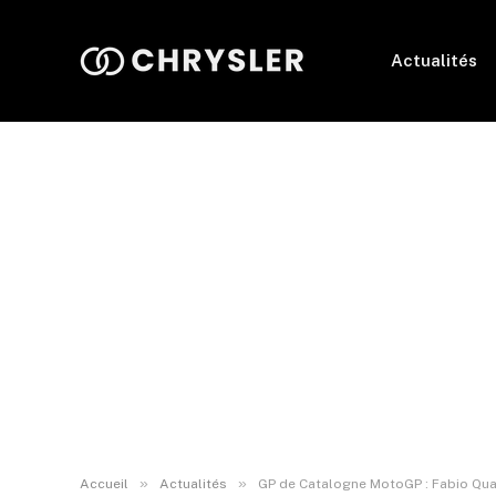
Actualités
»
»
Accueil
Actualités
GP de Catalogne MotoGP : Fabio Quar