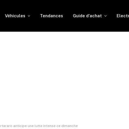
Véhicules
Tendances
Guide d’achat
Elect
tararo anticipe une lutte intense ce dimanche