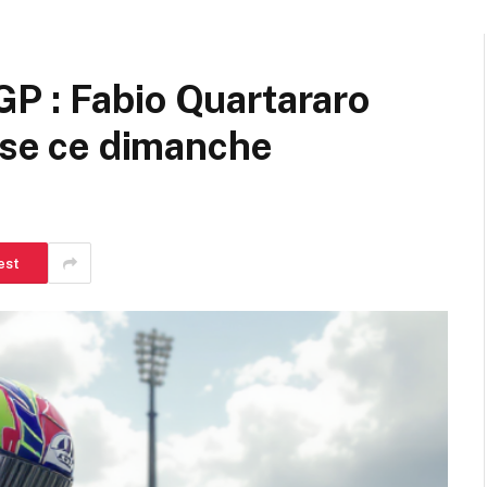
P : Fabio Quartararo
ense ce dimanche
est