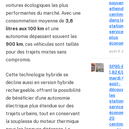
pouvant
voitures écologiques les plus
atteindre 
performantes du marché. Avec une
centimes
dans les
consommation moyenne de
3,8
stations-
litres aux 100 km
et une
service le
autonomie dépassant souvent les
plus
économiq
900 km
, ces véhicules sont taillés
août 5, 202
pour des trajets mixtes sans
compromis.
SP95-E10
1,82 €/L c
Cette technologie hybride se
mardi 4
décline aussi en version hybride
août :
découvre
rechargeable, offrant la possibilité
les
de bénéficier d’une autonomie
stations-
électrique plus étendue sur des
service o
économis
trajets urbains, tout en conservant
20
la souplesse du moteur thermique
centimes