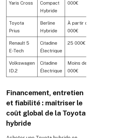
Yaris Cross
Compact
000€
Hybride
Toyota
Berline
À partir de 29
900 km+
Prius
Hybride
000€
Renault 5
Citadine
25 000€
300 km
E-Tech
Électrique
Volkswagen
Citadine
Moins de 25
450 km
ID.2
Électrique
000€
Financement, entretien
et fiabilité : maîtriser le
coût global de la Toyota
hybride
Acheter une Toyota hybride en