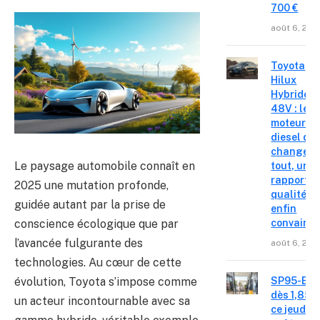
700 €
août 6, 202
Toyota
Hilux
Hybride
48V : le
moteur
diesel qui
change
Le paysage automobile connaît en
tout, un
rapport
2025 une mutation profonde,
qualité-p
guidée autant par la prise de
enfin
conscience écologique que par
convainc
l’avancée fulgurante des
août 6, 202
technologies. Au cœur de cette
évolution, Toyota s’impose comme
SP95-E10
dès 1,85 €
un acteur incontournable avec sa
ce jeudi 6