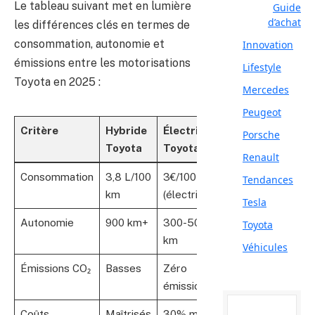
Le tableau suivant met en lumière
Guide
d’achat
les différences clés en termes de
consommation, autonomie et
Innovation
émissions entre les motorisations
Lifestyle
Toyota en 2025 :
Mercedes
Peugeot
Critère
Hybride
Électrique
Thermique
Porsche
Toyota
Toyota
moderne
Renault
Consommation
3,8 L/100
3€/100 km
4,5-5,5
Tendances
km
(électricité)
L/100 km
Tesla
Autonomie
900 km+
300-500
800 km+
Toyota
km
Véhicules
Émissions CO₂
Basses
Zéro
Modérées
émission
Coûts
Maîtrisés
30% moins
Standards