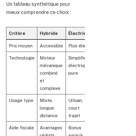
Un tableau synthétique pour
mieux comprendre ce choix :
Critère
Hybride
Électrique
Prix moyen
Accessible
Plus élevé
Technologie
Moteur
Simplifiée,
mécanique
électrique
combiné
pure
et
complexe
Usage type
Mixte,
Urbain,
longue
court
distance
trajet
Aide fiscale
Avantages
Bonus
réduits
jusqu’à