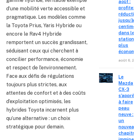
gamme hybride, véritable exemple
août :
profitez d
d’une mobilité verte accessible et
réduction
pragmatique. Les modèles comme
jusqu’à 15
la Toyota Prius, Yaris Hybride ou
centimes
dans les
encore le Rav4 Hybride
stations l
remportent un succès grandissant,
plus
séduisant ceux qui cherchent à
économiq
concilier performance, économie
août 6, 202
et respect de l’environnement.
Face aux défis de régulations
Le
Mazda
toujours plus strictes, aux
CX-3
attentes de confort et à des coûts
s’apprête
d’exploitation optimisés, les
à faire
peau
hybrides Toyota incarnent plus
neuve :
qu’une alternative : un choix
un
stratégique pour demain.
nouveau
chapitre
imminent