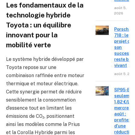
Les fondamentaux de la
août 5,
2026
technologie hybride
Toyota : un équilibre
Porsche
innovant pour la
718 : le
projet de
mobilité verte
son
successe
Le système hybride développé par
reste bie
vivant
Toyota repose sur une
août 5, 202
combinaison raffinée entre moteur
thermique et moteur électrique.
SP95-E10
Cette synergie permet de réduire
seulemen
sensiblement la consommation
1,82 €/L c
d’essence tout en limitant les
mercredi 
août :
émissions de CO₂, positionnant
profitez
ainsi les modèles comme la Prius
d’une
réduction
et la Corolla Hybride parmi les