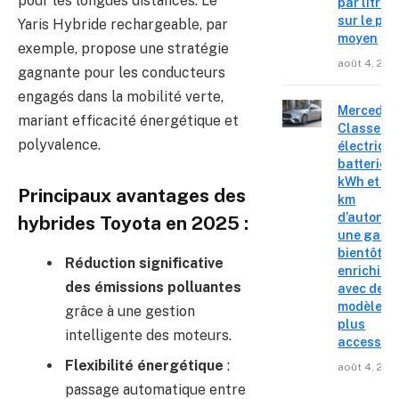
pour les longues distances. Le
par litre
sur le pri
Yaris Hybride rechargeable, par
moyen
exemple, propose une stratégie
août 4, 202
gagnante pour les conducteurs
engagés dans la mobilité verte,
Mercedes
mariant efficacité énergétique et
Classe C
polyvalence.
électrique
batterie 
kWh et 8
Principaux avantages des
km
d’autonom
hybrides Toyota en 2025 :
une gam
bientôt
Réduction significative
enrichie
des émissions polluantes
avec des
modèles
grâce à une gestion
plus
intelligente des moteurs.
accessibl
Flexibilité énergétique
:
août 4, 202
passage automatique entre