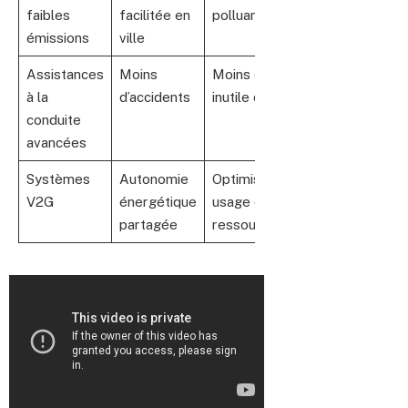
faibles
facilitée en
polluants
émissions
ville
Assistances
Moins
Moins de travail
à la
d’accidents
inutile du moteur
conduite
avancées
Systèmes
Autonomie
Optimisation
V2G
énergétique
usage des
partagée
ressources