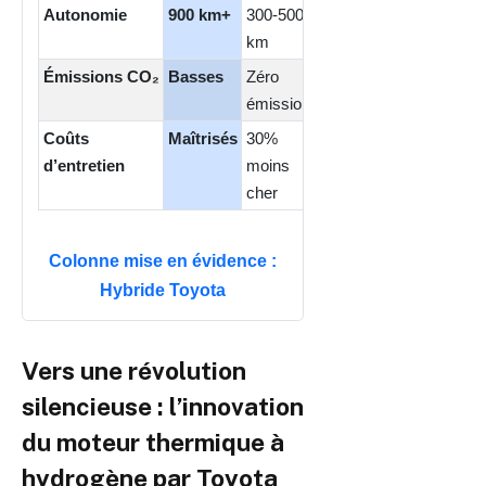
Autonomie
900 km+
300-500
800 km+
km
Émissions CO₂
Basses
Zéro
Modérées
émission
Coûts
Maîtrisés
30%
Standards
d’entretien
moins
cher
Comparaison des critères entre voitures hybrides Toyota, é
Colonne mise en évidence :
Hybride Toyota
Vers une révolution
silencieuse : l’innovation
du moteur thermique à
hydrogène par Toyota