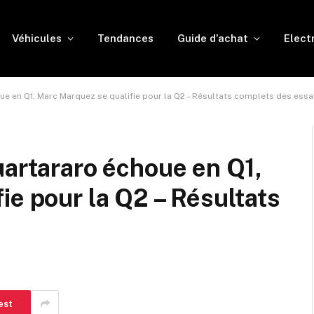
Véhicules
Tendances
Guide d’achat
Elect
ue en Q1, Marc Marquez se qualifie pour la Q2 – Résultats complets des essa
uartararo échoue en Q1,
ie pour la Q2 – Résultats
est