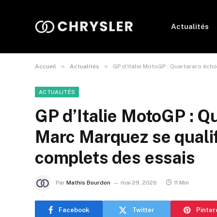
Actualités
»
»
Accueil
Actualités
GP d’Italie MotoGP : Quartararo écho
ACTUALITÉS
GP d’Italie MotoGP : Q
Marc Marquez se qualif
complets des essais
Par
Mathis Bourdon
mai 29, 2026
11 Min
Facebook
Twitter
Pinter