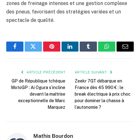
zones de freinage intenses et une gestion complexe
des pneus, favorisant des stratégies variées et un
spectacle de qualité.
Facebook
Twitter
Pinterest
LinkedIn
Tumblr
WhatsApp
E-
mail
ARTICLE PRÉCÉDENT
ARTICLE SUIVANT
GP de République tchèque
Zeekr 7GT débarque en
MotoGP : Ai Ogura s’incline
France dès 45 990 € : le
devant la maîtrise
break électrique à prix choc
exceptionnelle de Marc
pour dominer la chasse à
Marquez
l’autonomie ?
Mathis Bourdon