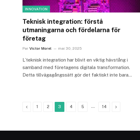
INNOVATION
Teknisk integration: förstå
utmaningarna och fördelarna för
företag
Par
Victor Morel
mai 30, 2025
L’teknisk integration har blivit en viktig hävstång i
samband med företagens digitala transformation.
Detta tillvägagångssätt gör det faktiskt inte bara…
Précédent
…
Suivant
1
2
3
4
5
14