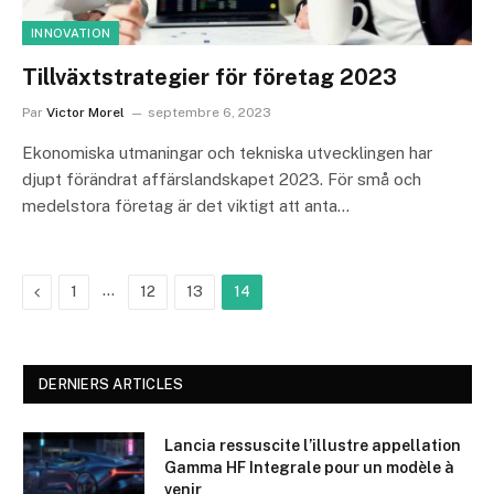
INNOVATION
Tillväxtstrategier för företag 2023
Par
Victor Morel
septembre 6, 2023
Ekonomiska utmaningar och tekniska utvecklingen har
djupt förändrat affärslandskapet 2023. För små och
medelstora företag är det viktigt att anta…
Précédent
…
1
12
13
14
DERNIERS ARTICLES
Lancia ressuscite l’illustre appellation
Gamma HF Integrale pour un modèle à
venir