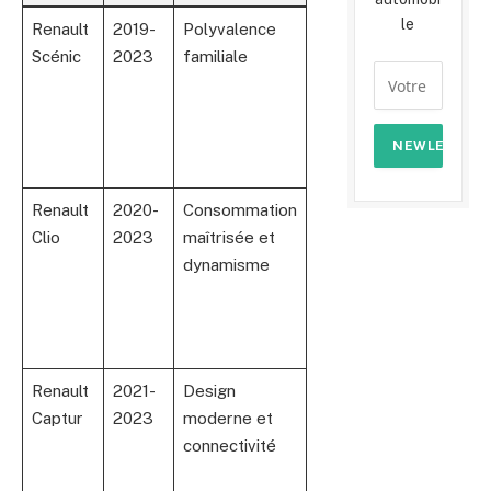
le
Renault
2019-
Polyvalence
Excellent
Scénic
2023
familiale
rapport
qualité/prix
avec
durabilité
certifiée
Renault
2020-
Consommation
Très
Clio
2023
maîtrisée et
appréciée
dynamisme
pour son
confort et sa
fiabilité
mécanique
Renault
2021-
Design
Options
Captur
2023
moderne et
multiples et
connectivité
motorisations
hybrides