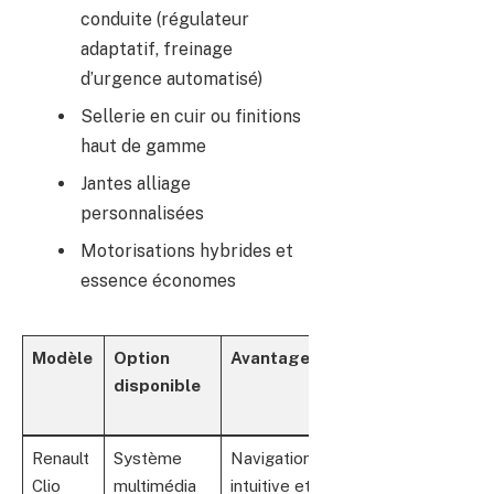
conduite (régulateur
adaptatif, freinage
d’urgence automatisé)
Sellerie en cuir ou finitions
haut de gamme
Jantes alliage
personnalisées
Motorisations hybrides et
essence économes
Modèle
Option
Avantages
Prix
disponible
approximatif
sur occasion
Renault
Système
Navigation
Inclus dans
Clio
multimédia
intuitive et
finitions