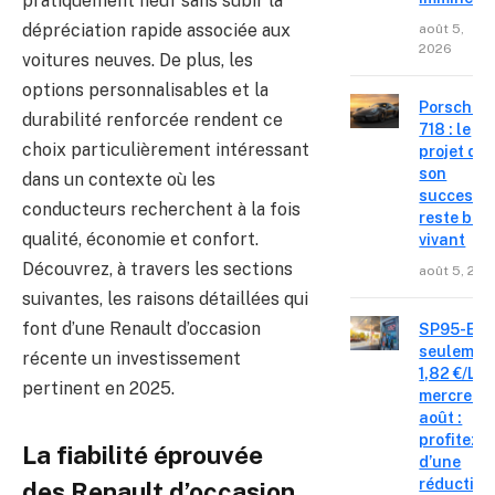
pratiquement neuf sans subir la
dépréciation rapide associée aux
août 5,
2026
voitures neuves. De plus, les
options personnalisables et la
Porsche
durabilité renforcée rendent ce
718 : le
choix particulièrement intéressant
projet de
son
dans un contexte où les
successe
conducteurs recherchent à la fois
reste bie
qualité, économie et confort.
vivant
Découvrez, à travers les sections
août 5, 202
suivantes, les raisons détaillées qui
font d’une Renault d’occasion
SP95-E10
seulemen
récente un investissement
1,82 €/L c
pertinent en 2025.
mercredi 
août :
profitez
La fiabilité éprouvée
d’une
réduction
des Renault d’occasion