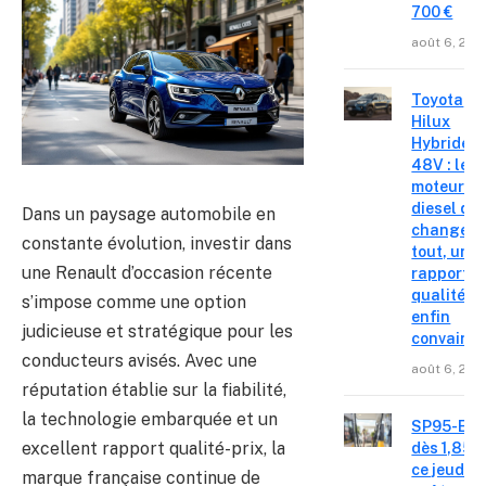
700 €
août 6, 202
Toyota
Hilux
Hybride
48V : le
moteur
diesel qui
Dans un paysage automobile en
change
constante évolution, investir dans
tout, un
une Renault d’occasion récente
rapport
qualité-p
s’impose comme une option
enfin
judicieuse et stratégique pour les
convainc
conducteurs avisés. Avec une
août 6, 202
réputation établie sur la fiabilité,
la technologie embarquée et un
SP95-E10
excellent rapport qualité-prix, la
dès 1,85 €
ce jeudi 6
marque française continue de