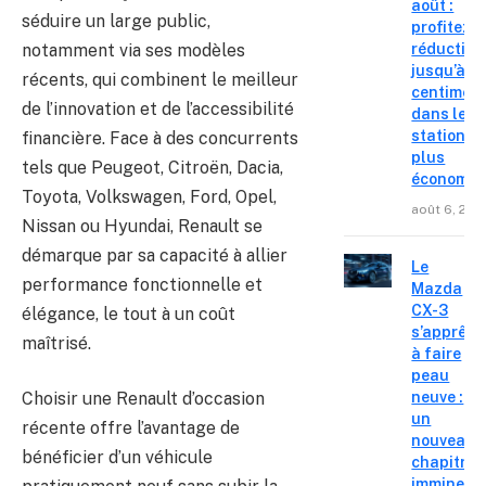
août :
séduire un large public,
profitez d
notamment via ses modèles
réduction
jusqu’à 15
récents, qui combinent le meilleur
centimes
de l’innovation et de l’accessibilité
dans les
stations l
financière. Face à des concurrents
plus
tels que Peugeot, Citroën, Dacia,
économiq
Toyota, Volkswagen, Ford, Opel,
août 6, 202
Nissan ou Hyundai, Renault se
démarque par sa capacité à allier
Le
performance fonctionnelle et
Mazda
CX-3
élégance, le tout à un coût
s’apprête
maîtrisé.
à faire
peau
neuve :
Choisir une Renault d’occasion
un
récente offre l’avantage de
nouveau
bénéficier d’un véhicule
chapitre
imminent