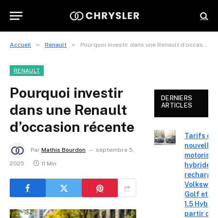
»
»
Accueil
Renault
Pourquoi investir dans une Renault d’occasion récente
RENAULT
Pourquoi investir
DERNIERS
dans une Renault
ARTICLES
d’occasion récente
Tarifs de
nouvelles
Par
Mathis Bourdon
septembre 5,
motorisat
2025
11 Min
hybrides 
recharge
Volkswag
Golf et T
1.5 Hybrid 
partir de 