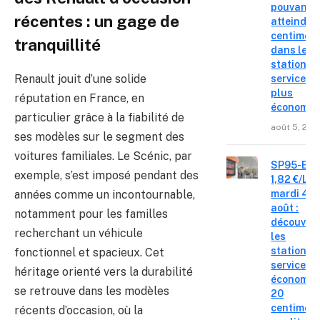
pouvant
récentes : un gage de
atteindre 
centimes
tranquillité
dans les
stations-
Renault jouit d’une solide
service le
plus
réputation en France, en
économiq
particulier grâce à la fiabilité de
août 5, 202
ses modèles sur le segment des
voitures familiales. Le Scénic, par
SP95-E10
exemple, s’est imposé pendant des
1,82 €/L c
années comme un incontournable,
mardi 4
août :
notamment pour les familles
découvre
recherchant un véhicule
les
stations-
fonctionnel et spacieux. Cet
service o
héritage orienté vers la durabilité
économis
se retrouve dans les modèles
20
centimes
récents d’occasion, où la