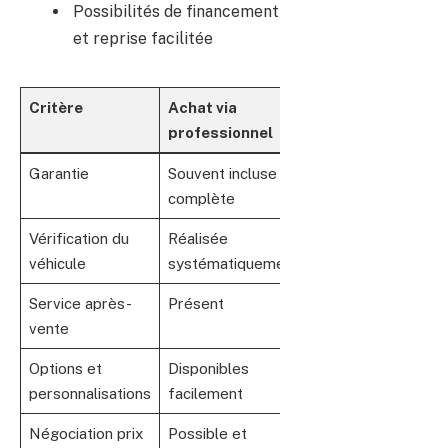
Possibilités de financement
et reprise facilitée
Critère
Achat via
Achat via
professionnel
particulier
Garantie
Souvent incluse et
Rare voire
complète
inexistante
Vérification du
Réalisée
Variable
véhicule
systématiquement
Service après-
Présent
Absent
vente
Options et
Disponibles
Limitée ou
personnalisations
facilement
inexistante
Négociation prix
Possible et
Plus libre