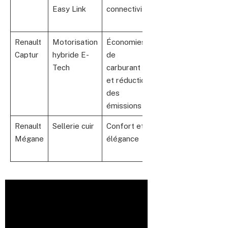
Easy Link
connectivité
moyennes à
hautes
Renault
Motorisation
Économies
Disponible
Captur
hybride E-
de
dès 2021
Tech
carburant
et réduction
des
émissions
Renault
Sellerie cuir
Confort et
Options chez
Mégane
élégance
modèles
2020 et +