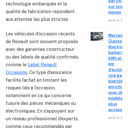
par litre
technologie embarquée et la
sur le pri
qualité de fabrication répondent
moyen
aux attentes les plus strictes.
août 4, 202
Les véhicules d’occasion récents
Mercedes
Classe C
de Renault sont souvent proposés
électrique
avec des garanties constructeur
batterie 
ou des labels de qualité confirmés,
kWh et 8
km
comme le
Label Renault
d’autonom
Occasions
. Ce type d’assurance
une gam
facilite l’achat en limitant les
bientôt
enrichie
risques liés à l’occasion,
avec des
notamment en ce qui concerne
modèles
l’usure des pièces mécaniques ou
plus
accessibl
électroniques. En s’appuyant sur
août 4, 202
un réseau professionnel d’experts,
comme ceux recommandés par