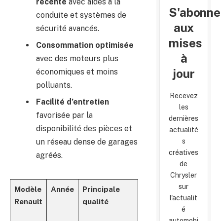
récente
avec aides à la
S'abonne
conduite et systèmes de
aux
sécurité avancés.
mises
Consommation optimisée
à
avec des moteurs plus
jour
économiques et moins
polluants.
Recevez
Facilité d’entretien
les
favorisée par la
dernières
disponibilité des pièces et
actualité
un réseau dense de garages
s
créatives
agréés.
de
Chrysler
sur
Modèle
Année
Principale
Performance
l'actualit
Renault
qualité
en occasion
é
récente
automobi