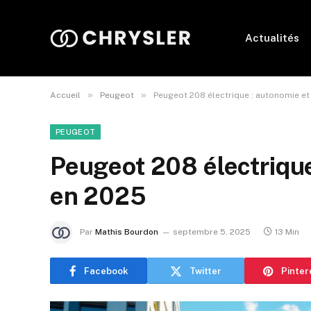
Actualités
»
»
Accueil
Peugeot
Peugeot 208 électrique : autonomie et
PEUGEOT
Peugeot 208 électrique
en 2025
Par
Mathis Bourdon
septembre 5, 2025
13 Min
Facebook
Twitter
Pinter