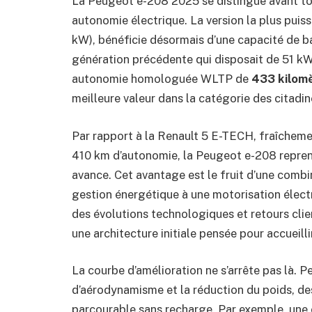
La Peugeot e-208 2025 se distingue avant to
autonomie électrique. La version la plus puis
kW), bénéficie désormais d’une capacité de ba
génération précédente qui disposait de 51 kW
autonomie homologuée WLTP de
433 kilom
meilleure valeur dans la catégorie des citadin
Par rapport à la Renault 5 E-TECH, fraîcheme
410 km d’autonomie, la Peugeot e-208 reprend
avance. Cet avantage est le fruit d’une comb
gestion énergétique à une motorisation électri
des évolutions technologiques et retours clie
une architecture initiale pensée pour accueill
La courbe d’amélioration ne s’arrête pas là. 
d’aérodynamisme et la réduction du poids, de
parcourable sans recharge. Par exemple, une