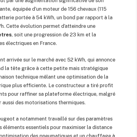
ut par une augmentation significative de son
sante, équipée d’un moteur de 156 chevaux (115
tterie portée à 54 kWh, un bond par rapport à la
h. Cette évolution permet d’atteindre une
ètres
, soit une progression de 23 km et la
es électriques en France.
nt arrivée sur le marché avec 52 kWh, qui annonce
 la tête grâce à cette petite mais stratégique
inaison technique mêlant une optimisation de la
que plus efficiente. Le constructeur a tiré profit
nts pour raffiner sa plateforme électrique, malgré
ir aussi des motorisations thermiques.
Peugeot a notamment travaillé sur des paramètres
s éléments essentiels pour maximiser la distance
 optimisation des pneumatiques et un chauffage à