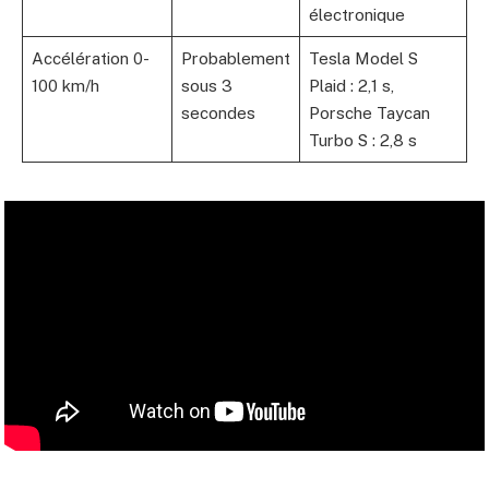
électronique
Accélération 0-
Probablement
Tesla Model S
100 km/h
sous 3
Plaid : 2,1 s,
secondes
Porsche Taycan
Turbo S : 2,8 s