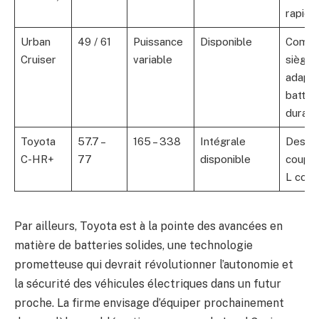
rapide
Urban
49 / 61
Puissance
Disponible
Compa
Cruiser
variable
sièges
adapta
batter
durabl
Toyota
57.7 –
165 – 338
Intégrale
Desig
C-HR+
77
disponible
coupé,
L coff
Par ailleurs, Toyota est à la pointe des avancées en
matière de batteries solides, une technologie
prometteuse qui devrait révolutionner l’autonomie et
la sécurité des véhicules électriques dans un futur
proche. La firme envisage d’équiper prochainement