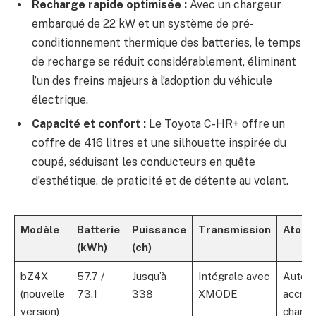
Recharge rapide optimisée :
Avec un chargeur
embarqué de 22 kW et un système de pré-
conditionnement thermique des batteries, le temps
de recharge se réduit considérablement, éliminant
l’un des freins majeurs à l’adoption du véhicule
électrique.
Capacité et confort :
Le Toyota C-HR+ offre un
coffre de 416 litres et une silhouette inspirée du
coupé, séduisant les conducteurs en quête
d’esthétique, de praticité et de détente au volant.
Modèle
Batterie
Puissance
Transmission
Atout
(kWh)
(ch)
bZ4X
57.7 /
Jusqu’à
Intégrale avec
Auton
(nouvelle
73.1
338
XMODE
accrue
version)
charg