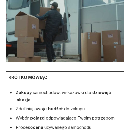
KRÓTKO MÓWIĄC
Zakupy
samochodów: wskazówki dla
dziewięć
i
okazja
Zdefiniuj swoje
budżet
do zakupu
Wybór
pojazd
odpowiadające Twoim potrzebom
Proces
ocena
używanego samochodu