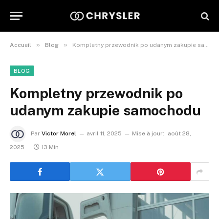
»
»
Accueil
Blog
Kompletny przewodnik po udanym zakupie samochodu
BLOG
Kompletny przewodnik po
udanym zakupie samochodu
Par
Victor Morel
avril 11, 2025
Mise à jour:
août 28,
2025
13 Min