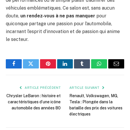
de performances ou le simple plaisir d’admirer des
véhicules emblématiques. Ce salon est, sans aucun
doute,
un rendez-vous à ne pas manquer
pour
quiconque partage une passion pour l’automobile,
incarnant l’esprit d’innovation et de passion qui anime
le secteur.
Facebook
Twitter
Pinterest
LinkedIn
Tumblr
WhatsApp
E-
mail
ARTICLE PRÉCÉDENT
ARTICLE SUIVANT
Chrysler LeBaron : histoire et
Renault, Volkswagen, MG,
caractéristiques d’une icône
Tesla : Plongée dans la
automobile des années 80
bataille des prix des voitures
électriques