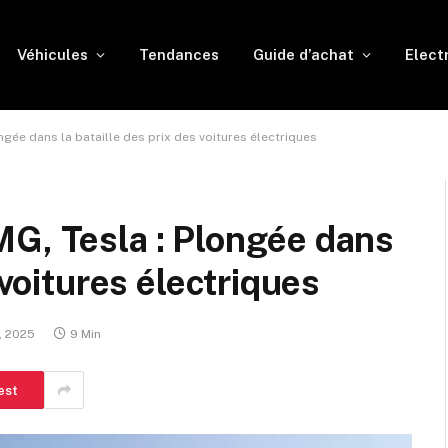
Véhicules
Tendances
Guide d’achat
Elect
ngée dans la bataille des prix des voitures électriques
MG, Tesla : Plongée dans
 voitures électriques
, 2025
9 Min
est