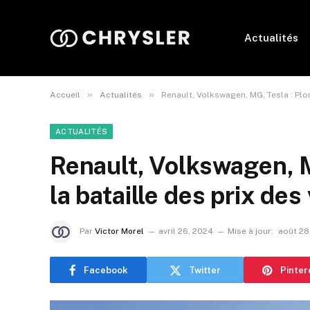
Actualités
»
»
Accueil
Actualités
Renault, Volkswagen, MG, Tesla : Plo
ACTUALITÉS
Renault, Volkswagen, 
la bataille des prix des
Par
Victor Morel
avril 26, 2024
Mise à jour:
août 28
Facebook
Twitter
Pinter