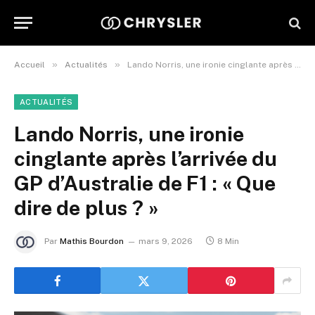
»
»
Accueil
Actualités
Lando Norris, une ironie cinglante après l’arrivée du GP d’Australie de F1 : « Que dire de plus ? »
ACTUALITÉS
Lando Norris, une ironie
cinglante après l’arrivée du
GP d’Australie de F1 : « Que
dire de plus ? »
Par
Mathis Bourdon
mars 9, 2026
8 Min