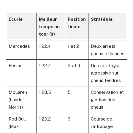
Écurie
Meilleur
Position
Stratégie
temps au
finale
tour (s)
Mercedes
1:22.4
1 et 2
Deux arrêts
pneus efficaces
Ferrari
1:22.7
3 et 4
Une stratégie
agressive sur
pneus tendres
McLaren
1:23.5
5
Conservation et
(Lando
gestion des
Norris)
pneus
Red Bull
1:23.2
6
Course de
(Max
rattrapage