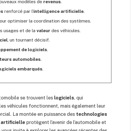
nouveaux modèles de
revenus
.
és
renforcé par l’
intelligence artificielle
.
ur optimiser la coordination des systèmes.
s usages et de la
valeur
des véhicules.
ciel
, un tournant décisif.
ppement de logiciels
.
teurs automobiles
.
ogiciels embarqués
.
utomobile se trouvent les
logiciels
, qui
es véhicules fonctionnent, mais également leur
ercial. La montée en puissance des
technologies
artificielle
protègent l’avenir de l’automobile et
 vous invite à explorer les avancées récentes des