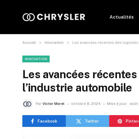
Actualités
»
»
Accueil
Innovation
Les avancées récentes des logiciels
INNOVATION
Les avancées récentes 
l’industrie automobile
Par
Victor Morel
octobre 8, 2024
Mise à jour:
août
Facebook
Twitter
Pinter