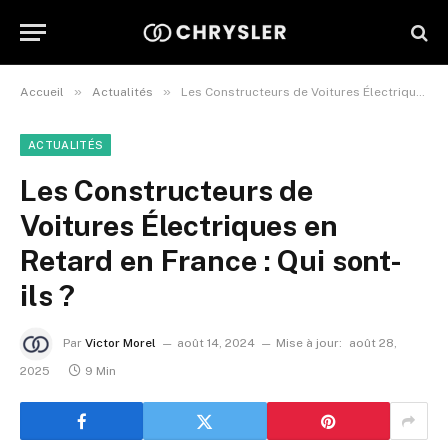
»
»
Accueil
Actualités
Les Constructeurs de Voitures Électriques en Retard en France : Qui sont-ils ?
ACTUALITÉS
Les Constructeurs de
Voitures Électriques en
Retard en France : Qui sont-
ils ?
Par
Victor Morel
août 14, 2024
Mise à jour:
août 28,
2025
9 Min