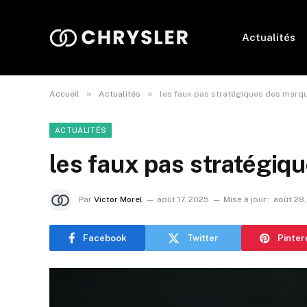
Actualités
»
»
Accueil
Actualités
les faux pas stratégiques des marq
ACTUALITÉS
les faux pas stratégiq
Par
Victor Morel
août 17, 2025
Mise à jour:
août 28
Facebook
Twitter
Pinter