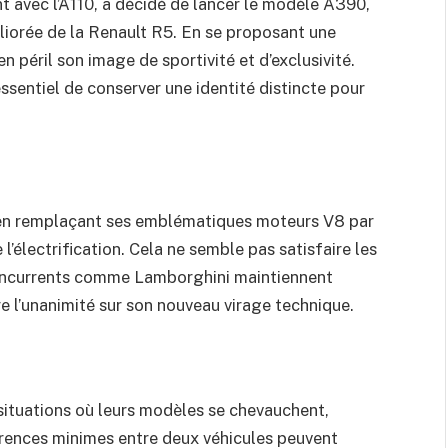
nt avec l’A110, a décidé de lancer le modèle A390,
liorée de la Renault R5. En se proposant une
 péril son image de sportivité et d’exclusivité.
essentiel de conserver une identité distincte pour
 en remplaçant ses emblématiques moteurs V8 par
’électrification. Cela ne semble pas satisfaire les
oncurrents comme Lamborghini maintiennent
ire l’unanimité sur son nouveau virage technique.
situations où leurs modèles se chevauchent,
érences minimes entre deux véhicules peuvent