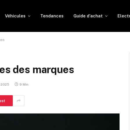
Véhicules
Tendances
Guide d’achat
Elect
ues
ues des marques
, 2025
9 Min
est