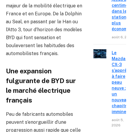
majeur de la mobilité électrique en
centimes
dans les
France et en Europe. De la Dolphin
stations l
au Seal, en passant par le Han ou
plus
économiq
l’Atto 3, tour d’horizon des modèles
BYD qui font sensation et
août 6, 202
bouleversent les habitudes des
Le
automobilistes français.
Mazda
CX-3
Une expansion
s’apprête
à faire
fulgurante de BYD sur
peau
neuve :
le marché électrique
un
français
nouveau
chapitre
imminent
Peu de fabricants automobiles
août 5,
peuvent s’enorgueillir d’une
2026
progression aussi rapide que celle