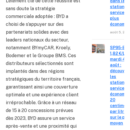
L’élément clé de cette réussite est
dans les
stations-
sans doute la stratégie
service le
commerciale adoptée : BYD a
plus
choisi de s’appuyer sur des
économiq
partenariats solides avec des
août 5, 202
leaders nationaux du secteur,
notamment BYmyCAR, Kroely,
SP95-E10
1,82 €/L c
Bodemer et le Groupe BMS. Ces
mardi 4
distributeurs sélectionnés sont
août :
implantés dans des régions
découvre
les
stratégiques du territoire français,
stations-
garantissant ainsi une couverture
service o
économis
optimale et une expérience client
20
irréprochable. Grâce à un réseau
centimes
de 15 à 20 concessions prévues
par litre
sur le pri
dès 2023, BYD assure un service
moyen
après-vente et une proximité qui