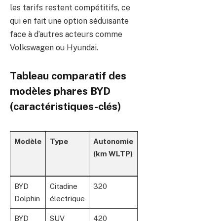
les tarifs restent compétitifs, ce
qui en fait une option séduisante
face à d’autres acteurs comme
Volkswagen ou Hyundai.
Tableau comparatif des
modèles phares BYD
(caractéristiques-clés)
Modèle
Type
Autonomie
Puissance
Places
(km WLTP)
(kW)
BYD
Citadine
320
70
5
Dolphin
électrique
BYD
SUV
420
150
5