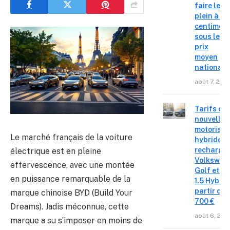
faire le
plein à 19
centimes
sous le
prix
moyen
national
août 7, 202
Tarifs de
nouvelles
motorisat
Le marché français de la voiture
hybrides 
recharge
électrique est en pleine
Volkswag
effervescence, avec une montée
Golf et T
en puissance remarquable de la
1.5 Hybrid 
partir de 
marque chinoise BYD (Build Your
700 €
Dreams). Jadis méconnue, cette
août 6, 202
marque a su s’imposer en moins de