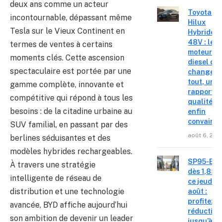
deux ans comme un acteur
Toyota
incontournable, dépassant même
Hilux
Tesla sur le Vieux Continent en
Hybride
48V : le
termes de ventes à certains
moteur
moments clés. Cette ascension
diesel qui
spectaculaire est portée par une
change
tout, un
gamme complète, innovante et
rapport
compétitive qui répond à tous les
qualité-p
besoins : de la citadine urbaine au
enfin
convainc
SUV familial, en passant par des
août 6, 202
berlines séduisantes et des
modèles hybrides rechargeables.
SP95-E10
À travers une stratégie
dès 1,85 €
intelligente de réseau de
ce jeudi 6
distribution et une technologie
août :
profitez d
avancée, BYD affiche aujourd’hui
réduction
son ambition de devenir un leader
jusqu’à 15