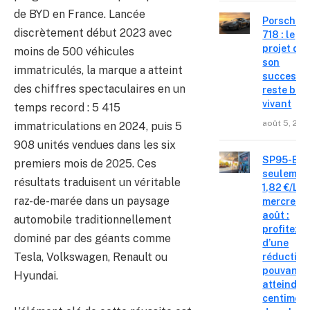
de BYD en France. Lancée
Porsche
discrètement début 2023 avec
718 : le
projet de
moins de 500 véhicules
son
immatriculés, la marque a atteint
successe
des chiffres spectaculaires en un
reste bie
vivant
temps record : 5 415
août 5, 202
immatriculations en 2024, puis 5
908 unités vendues dans les six
SP95-E10
premiers mois de 2025. Ces
seulemen
résultats traduisent un véritable
1,82 €/L c
raz-de-marée dans un paysage
mercredi 
août :
automobile traditionnellement
profitez
dominé par des géants comme
d’une
Tesla, Volkswagen, Renault ou
réduction
pouvant
Hyundai.
atteindre 
centimes