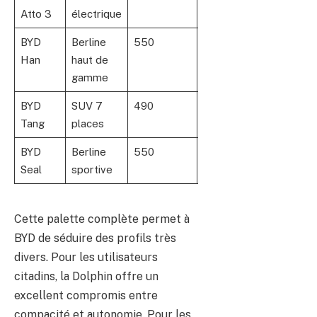
Atto 3
électrique
BYD
Berline
550
200
5
Han
haut de
gamme
BYD
SUV 7
490
180
7
Tang
places
BYD
Berline
550
250
5
Seal
sportive
Cette palette complète permet à
BYD de séduire des profils très
divers. Pour les utilisateurs
citadins, la Dolphin offre un
excellent compromis entre
compacité et autonomie. Pour les