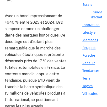
Essais
Guide
Avec un bond impressionnant de
d’achat
+940 % entre 2023 et 2024, BYD
Innovation
s’impose comme un challenger
Lifestyle
digne des marques historiques. Ce
Mercedes
décollage est d’autant plus
Peugeot
remarquable que le marché des
véhicules électriques représente
Porsche
désormais près de 17 % des ventes
Renault
totales automobiles en France. Le
Tendances
contexte mondial appuie cette
Tesla
tendance, puisque BYD vient de
Toyota
franchir la barre symbolique des
13 millions de véhicules produits à
Véhicules
l’international, se positionnant
parmi les plus grands