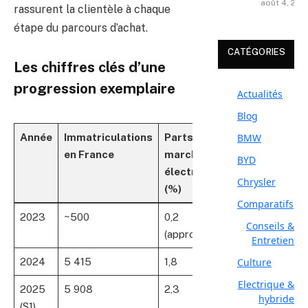
août 4, 202
rassurent la clientèle à chaque
étape du parcours d’achat.
CATÉGORIES
Les chiffres clés d’une
progression exemplaire
Actualités
Blog
BMW
Année
Immatriculations
Parts de
Position en
en France
marché
Europe
BYD
électrique
(ventes
Chrysler
(%)
électriques)
Comparatifs
2023
~500
0,2
Non classé
Conseils &
(approximatif)
Entretien
Culture
2024
5 415
1,8
4ème
Electrique &
2025
5 908
2,3
1er (devant
hybride
(S1)
Tesla!)