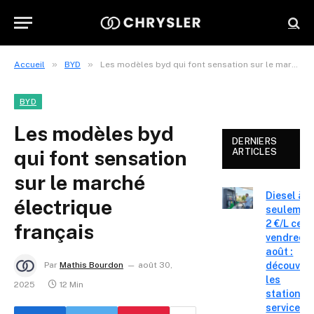
»
»
Accueil
BYD
Les modèles byd qui font sensation sur le marché électrique français
BYD
Les modèles byd
DERNIERS
qui font sensation
ARTICLES
sur le marché
Diesel à
électrique
seulemen
2 €/L ce
français
vendredi 
août :
découvre
Par
Mathis Bourdon
août 30,
les
2025
12 Min
stations-
service o