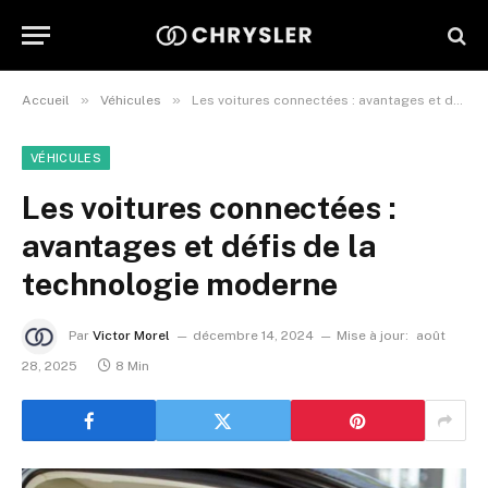
»
»
Accueil
Véhicules
Les voitures connectées : avantages et défis de la technologie moderne
VÉHICULES
Les voitures connectées :
avantages et défis de la
technologie moderne
Par
Victor Morel
décembre 14, 2024
Mise à jour:
août
28, 2025
8 Min