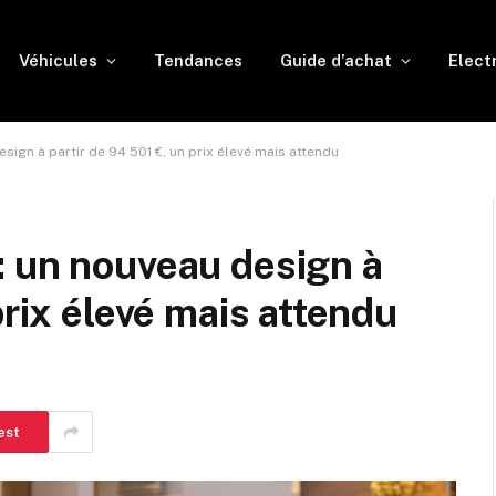
Véhicules
Tendances
Guide d’achat
Elect
sign à partir de 94 501 €, un prix élevé mais attendu
: un nouveau design à
prix élevé mais attendu
est