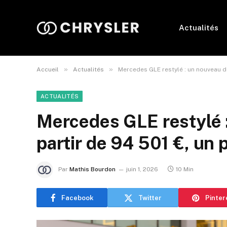
Actualités
»
»
Accueil
Actualités
Mercedes GLE restylé : un nouveau de
ACTUALITÉS
Mercedes GLE restylé 
partir de 94 501 €, un 
Par
Mathis Bourdon
juin 1, 2026
10 Min
Facebook
Twitter
Pinter