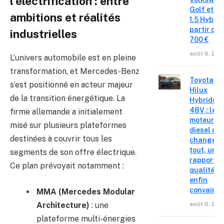
l’électrification : entre
Golf et T
ambitions et réalités
1.5 Hybrid 
partir de 
industrielles
700 €
août 6, 202
L’univers automobile est en pleine
transformation, et Mercedes-Benz
Toyota
s’est positionné en acteur majeur
Hilux
de la transition énergétique. La
Hybride
48V : le
firme allemande a initialement
moteur
misé sur plusieurs plateformes
diesel qui
destinées à couvrir tous les
change
tout, un
segments de son offre électrique.
rapport
Ce plan prévoyait notamment :
qualité-p
enfin
convainc
MMA (Mercedes Modular
Architecture)
: une
août 6, 202
plateforme multi-énergies