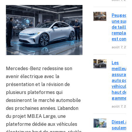
Peugeot 4
une surpr
de taille,
remplace
est confir
août 7, 202
Les
Mercedes-Benz redessine son
meilleure
assuranc
avenir électrique avec la
auto pour
présentation et la révision de
véhicules
plusieurs plateformes qui
haut de
gamme
dessineront le marché automobile
août 7, 202
des prochaines années. L’abandon
du projet MB.EA Large, une
Diesel à
plateforme dédiée aux véhicules
seulemen