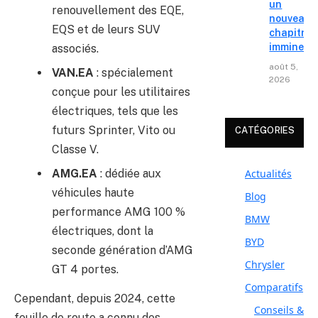
un
renouvellement des EQE,
nouveau
EQS et de leurs SUV
chapitre
imminent
associés.
août 5,
VAN.EA
: spécialement
2026
conçue pour les utilitaires
électriques, tels que les
futurs Sprinter, Vito ou
CATÉGORIES
Classe V.
AMG.EA
: dédiée aux
Actualités
véhicules haute
Blog
performance AMG 100 %
BMW
électriques, dont la
BYD
seconde génération d’AMG
Chrysler
GT 4 portes.
Comparatifs
Cependant, depuis 2024, cette
Conseils &
feuille de route a connu des