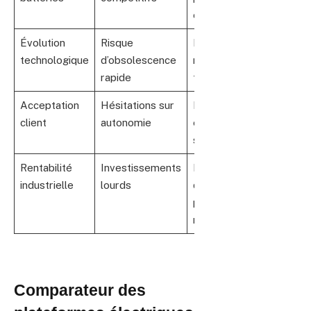
et R&D
Évolution
Risque
Plateformes
technologique
d’obsolescence
modulaires
rapide
flexibles
Acceptation
Hésitations sur
Information
client
autonomie
et
sensibilisation
Rentabilité
Investissements
Priorisation
industrielle
lourds
des
plateformes
rentables
Comparateur des