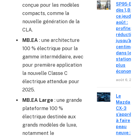
SP95-E10
conçue pour les modèles
dès 1,85 €
compacts, comme la
ce jeudi 6
nouvelle génération de la
août :
profitez d
CLA.
réduction
MB.EA
: une architecture
jusqu’à 15
centimes
100 % électrique pour la
dans les
gamme intermédiaire, avec
stations l
pour première application
plus
économiq
la nouvelle Classe C
août 6, 202
électrique attendue pour
2025.
Le
MB.EA Large
: une grande
Mazda
plateforme 100 %
CX-3
s’apprête
électrique destinée aux
à faire
grands modèles de luxe,
peau
notamment le
neuve :