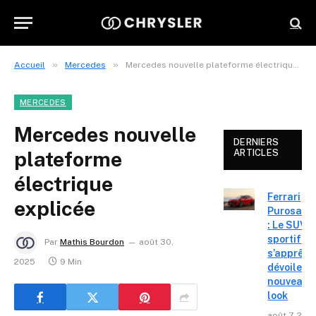
»
»
Accueil
Mercedes
Mercedes nouvelle plateforme électrique explicée
MERCEDES
Mercedes nouvelle
DERNIERS
plateforme
ARTICLES
électrique
Ferrari
explicée
Purosang
: Le SUV
sportif
Par
Mathis Bourdon
août 30,
s’apprête
2025
9 Min
dévoiler 
nouveau
look
août 7, 202