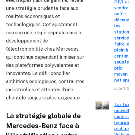
électriques haut de gamme, révèle
2 €/L ce
une stratégie prudente face aux
vendredi 
août :
réalités économiques et
découvre
technologiques. Cet ajustement
les
stations-
marque une étape capitale dans le
service o
développement de
faire le
l’électromobilité chez Mercedes,
plein à 19
centimes
qui continue cependant à miser sur
sous le
des plateformes polyvalentes et
prix
innovantes. Le défi : concilier
moyen
national
ambitions écologiques, contraintes
août 7, 202
industrielles et attentes d’une
clientèle toujours plus exigeante.
Tarifs de
nouvelles
La stratégie globale de
motorisat
hybrides 
Mercedes-Benz face à
recharge
Volkswag