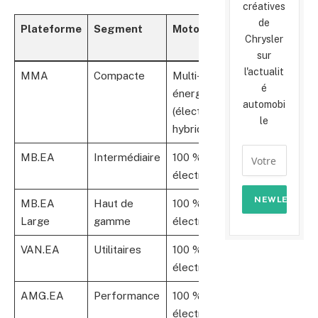
créatives
de
Plateforme
Segment
Motorisation
Première
Chrysler
application
sur
l'actualit
MMA
Compacte
Multi-
Nouvelle CL
é
énergies
automobi
(électrique +
le
hybride)
MB.EA
Intermédiaire
100 %
Classe C
électrique
électrique
MB.EA
Haut de
100 %
EQE / EQS
Large
gamme
électrique
renouvellem
VAN.EA
Utilitaires
100 %
Sprinter
électrique
électrique
AMG.EA
Performance
100 %
AMG GT 4
électrique
portes gen 2