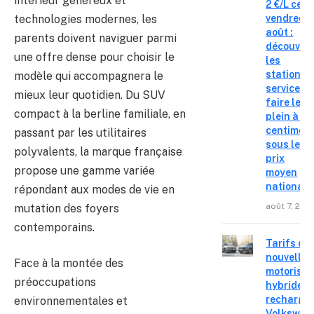
intérieur généreux et
2 €/L ce
technologies modernes, les
vendredi 
août :
parents doivent naviguer parmi
découvre
une offre dense pour choisir le
les
stations-
modèle qui accompagnera le
service o
mieux leur quotidien. Du SUV
faire le
compact à la berline familiale, en
plein à 19
centimes
passant par les utilitaires
sous le
polyvalents, la marque française
prix
propose une gamme variée
moyen
national
répondant aux modes de vie en
août 7, 202
mutation des foyers
contemporains.
Tarifs de
nouvelles
Face à la montée des
motorisat
préoccupations
hybrides 
recharge
environnementales et
Volkswag