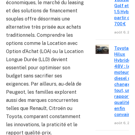
économiques, le marché du leasing
Golf et T
et des solutions de financement
1.5 Hybrid 
partir de 
souples offre désormais une
700 €
alternative très prisée aux achats
août 6, 202
traditionnels. Comprendre les
options comme la Location avec
Toyota
Option d’Achat (LOA) ou la Location
Hilux
Longue Durée (LLD) devient
Hybride
48V : le
essentiel pour optimiser son
moteur
budget sans sacrifier ses
diesel qui
exigences. Par ailleurs, au-delà de
change
tout, un
Peugeot, les familles explorent
rapport
aussi des marques concurrentes
qualité-p
telles que Renault, Citroën ou
enfin
convainc
Toyota, comparant constamment
août 6, 202
les innovations, la praticité et le
rapport qualité-prix.