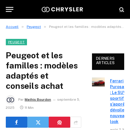
»
»
Accueil
Peugeot
Peugeot et les familles : modèles adaptés et conseils achat
PEUGEOT
Peugeot et les
DERNIERS
familles : modèles
ARTICLES
adaptés et
Ferrari
conseils achat
Purosang
: Le SUV
sportif
Par
Mathis Bourdon
septembre 5,
s’apprête
2025
11 Min
dévoiler 
nouveau
look
août 7, 202