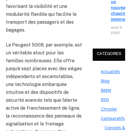
un
favorisant la visibilité et une
nouveau
chapitre
modularité flexible qui facilite le
imminent
transport des passagers et des
août 5,
bagages.
2026
La Peugeot 5008, par exemple, est
un véritable atout pour les
CATÉGORIES
familles nombreuses. Elle offre
jusqu’à sept places avec des sièges
Actualités
indépendants et escamotables,
Blog
une technologie embarquée
BMW
intuitive et des dispositifs de
BYD
sécurité avancés tels que l’alerte
active de franchissement de ligne,
Chrysler
la reconnaissance des panneaux de
Comparatifs
signalisation et le freinage
Conseils &