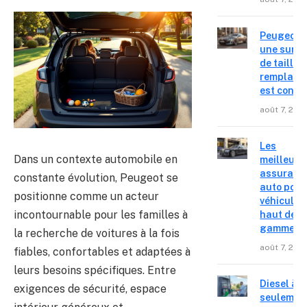
Peugeot 4
une surpr
de taille,
remplace
est confir
août 7, 202
Les
Dans un contexte automobile en
meilleure
assuranc
constante évolution, Peugeot se
auto pour
positionne comme un acteur
véhicules
incontournable pour les familles à
haut de
gamme
la recherche de voitures à la fois
août 7, 202
fiables, confortables et adaptées à
leurs besoins spécifiques. Entre
Diesel à
exigences de sécurité, espace
seulemen