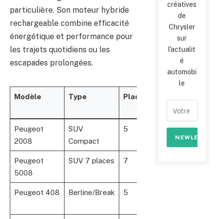
créatives
particulière. Son moteur hybride
de
rechargeable combine efficacité
Chrysler
énergétique et performance pour
sur
les trajets quotidiens ou les
l'actualit
é
escapades prolongées.
automobi
le
Modèle
Type
Places
Caractéristique
principale
Peugeot
SUV
5
Maniabilité et des
2008
Compact
moderne
Peugeot
SUV 7 places
7
Flexibilité et tech
5008
de sécurité
Peugeot 408
Berline/Break
5
Confort et grand 
en break