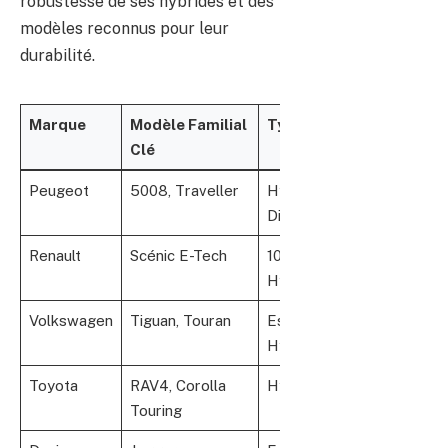
robustesse de ses hybrides et des
modèles reconnus pour leur
durabilité.
Marque
Modèle Familial
Type de Motorisation
Clé
Peugeot
5008, Traveller
Hybride rechargeable,
Diesel
Renault
Scénic E-Tech
100% Électrique,
Hybride
Volkswagen
Tiguan, Touran
Essence, Diesel,
Hybrid
Toyota
RAV4, Corolla
Hybride
Touring