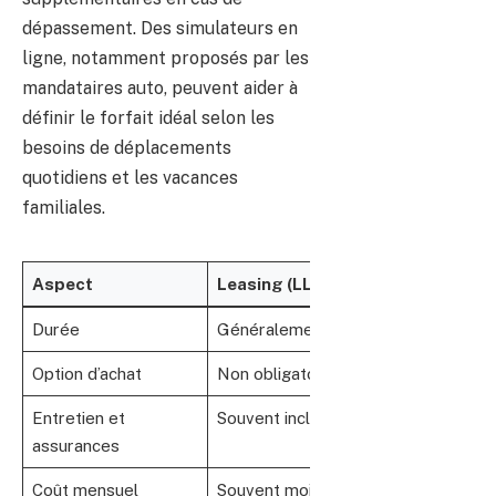
dépassement. Des simulateurs en
ligne, notamment proposés par les
mandataires auto, peuvent aider à
définir le forfait idéal selon les
besoins de déplacements
quotidiens et les vacances
familiales.
Aspect
Leasing (LLD)
L
Durée
Généralement 1 à 5 ans
2
Option d’achat
Non obligatoire
P
Entretien et
Souvent inclus
S
assurances
Coût mensuel
Souvent moins cher que crédit
M