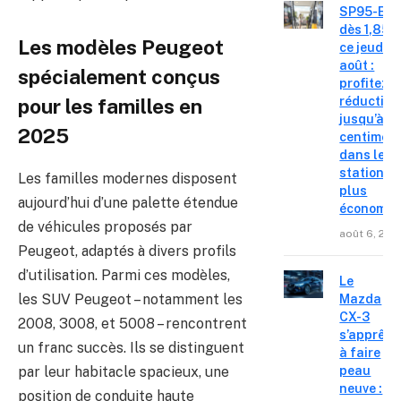
SP95-E10
dès 1,85 €
Les modèles Peugeot
ce jeudi 6
août :
spécialement conçus
profitez d
réduction
pour les familles en
jusqu’à 15
2025
centimes
dans les
stations l
Les familles modernes disposent
plus
aujourd’hui d’une palette étendue
économiq
de véhicules proposés par
août 6, 202
Peugeot, adaptés à divers profils
d’utilisation. Parmi ces modèles,
Le
les SUV Peugeot – notamment les
Mazda
CX-3
2008, 3008, et 5008 – rencontrent
s’apprête
un franc succès. Ils se distinguent
à faire
par leur habitacle spacieux, une
peau
neuve :
position de conduite haute