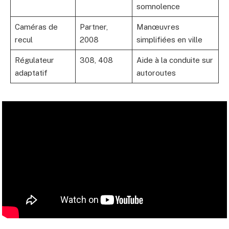
somnolence
Caméras de
Partner,
Manœuvres
recul
2008
simplifiées en ville
Régulateur
308, 408
Aide à la conduite sur
adaptatif
autoroutes