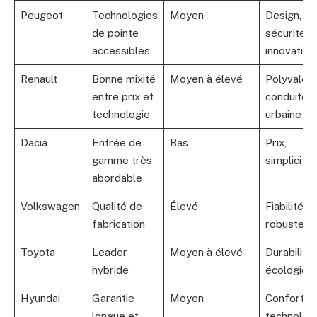
Peugeot
Technologies
Moyen
Design,
de pointe
sécurité,
accessibles
innovation
Renault
Bonne mixité
Moyen à élevé
Polyvalenc
entre prix et
conduite
technologie
urbaine
Dacia
Entrée de
Bas
Prix,
gamme très
simplicité
abordable
Volkswagen
Qualité de
Élevé
Fiabilité,
fabrication
robustess
Toyota
Leader
Moyen à élevé
Durabilité,
hybride
écologie
Hyundai
Garantie
Moyen
Confort,
longue et
technolog