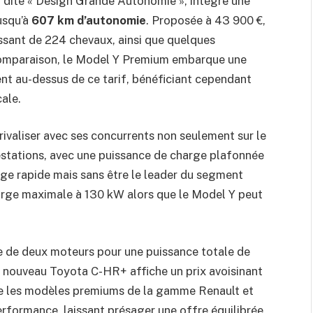
e, dite « Design Grande Autonomie », intègre une
usqu’à
607 km d’autonomie
. Proposée à 43 900 €,
ssant de 224 chevaux, ainsi que quelques
omparaison, le Model Y Premium embarque une
ent au-dessus de ce tarif, bénéficiant cependant
ale.
rivaliser avec ses concurrents non seulement sur le
estations, avec une puissance de charge plafonnée
rge rapide mais sans être le leader du segment
arge maximale à 130 kW alors que le Model Y peut
e de deux moteurs pour une puissance totale de
e nouveau Toyota C-HR+ affiche un prix avoisinant
tre les modèles premiums de la gamme Renault et
rformance, laissant présager une offre équilibrée,