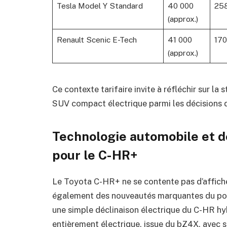
Tesla Model Y Standard
40 000
25
(approx.)
Renault Scenic E-Tech
41 000
170
(approx.)
Ce contexte tarifaire invite à réfléchir sur l
SUV compact électrique parmi les décisions d
Technologie automobile et d
pour le C-HR+
Le Toyota C-HR+ ne se contente pas d’afficher 
également des nouveautés marquantes du point
une simple déclinaison électrique du C-HR h
entièrement électrique, issue du bZ4X, avec s