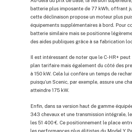
Au-delà du prix de base, la version supérieur
batterie plus imposante de 77 kWh, offrant j
cette déclinaison propose un moteur plus pui
équipements supplémentaires à bord. Pour c
batterie similaire mais se positionne légèrem
des aides publiques grâce à sa fabrication loc
Il est intéressant de noter que le C-HR+ peut 
plan tarifaire mais également du côté des pr
à 150 kW. Cela lui confère un temps de recha
puisqu’un Scenic, par exemple, assure une ch
atteindre 175 kW.
Enfin, dans sa version haut de gamme équipé
343 chevaux et une transmission intégrale, l
les 51 400 €. Ce positionnement le place en
les performances plus élitistes du Model Y Pe