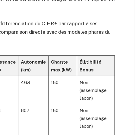
a différenciation du C-HR+ par rapport à ses
a comparaison directe avec des modèles phares du
issance
Autonomie
Charge
Éligibilité
)
(km)
max (kW)
Bonus
7
468
150
Non
(assemblage
Japon)
4
607
150
Non
(assemblage
Japon)