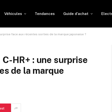
Véhicules
Tendances
Guide d’achat
Elect
urprise face aux récentes sorties de la marque japonaise ?
 C-HR+ : une surprise
ies de la marque
est