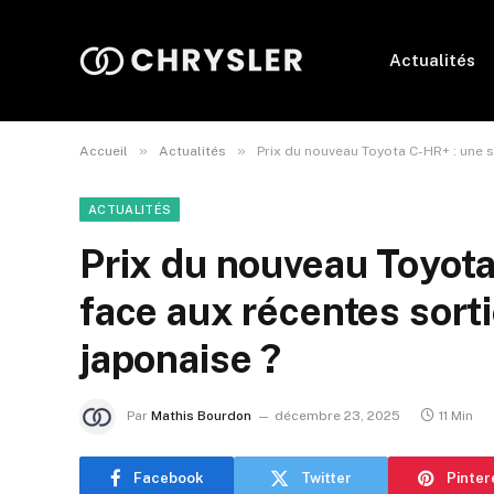
Actualités
»
»
Accueil
Actualités
Prix du nouveau Toyota C-HR+ : une s
ACTUALITÉS
Prix du nouveau Toyota
face aux récentes sort
japonaise ?
Par
Mathis Bourdon
décembre 23, 2025
11 Min
Facebook
Twitter
Pinter