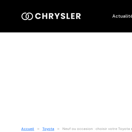
Actualit
»
»
Accueil
Toyota
Neuf ou occasion : choisir votre Toyota