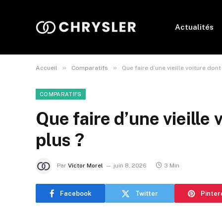
Actualités
»
»
Accueil
Comparatifs
Que faire d’une vieille voiture dont
COMPARATIFS
Que faire d’une vieille 
plus ?
Par
Victor Morel
juin 8, 2026
3 Min
Facebook
Twitter
Pinter