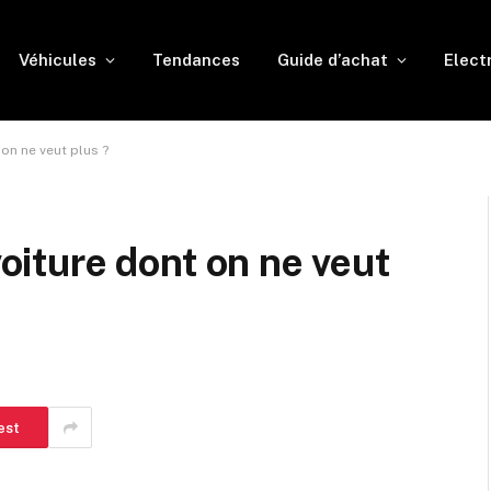
Véhicules
Tendances
Guide d’achat
Elect
 on ne veut plus ?
voiture dont on ne veut
est