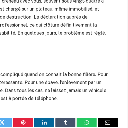
n créneau avec vous, souvent sous vingt-quatre à
 est chargé sur un plateau, même immobilisé, et
de destruction. La déclaration auprès de
professionnel, ce qui clôture définitivement la
abilité. En quelques jours, le problème est réglé,
de compliqué quand on connaît la bonne filière. Pour
ntéressante. Pour une épave, l’enlèvement par un
e. Dans tous les cas, ne laissez jamais un véhicule
le est à portée de téléphone.
k
Twitter
Pinterest
LinkedIn
Tumblr
WhatsApp
E-