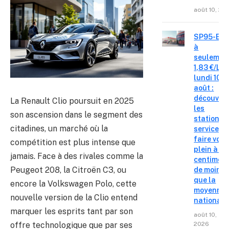
août 10, 20
SP95-E10
à
seulemen
1,83 €/L c
lundi 10
août :
découvre
La Renault Clio poursuit en 2025
les
son ascension dans le segment des
stations-
citadines, un marché où la
service o
faire votr
compétition est plus intense que
plein à 14
jamais. Face à des rivales comme la
centimes
Peugeot 208, la Citroën C3, ou
de moins
que la
encore la Volkswagen Polo, cette
moyenne
nouvelle version de la Clio entend
nationale
marquer les esprits tant par son
août 10,
offre technologique que par ses
2026