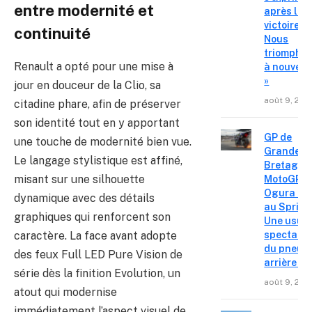
entre modernité et
après la
victoire «
continuité
Nous
triompho
Renault a opté pour une mise à
à nouvea
»
jour en douceur de la Clio, sa
août 9, 202
citadine phare, afin de préserver
son identité tout en y apportant
GP de
une touche de modernité bien vue.
Grande-
Le langage stylistique est affiné,
Bretagne
misant sur une silhouette
MotoGP – 
Ogura réa
dynamique avec des détails
au Sprint 
graphiques qui renforcent son
Une usur
spectacul
caractère. La face avant adopte
du pneu
des feux Full LED Pure Vision de
arrière »
série dès la finition Evolution, un
août 9, 202
atout qui modernise
immédiatement l’aspect visuel de