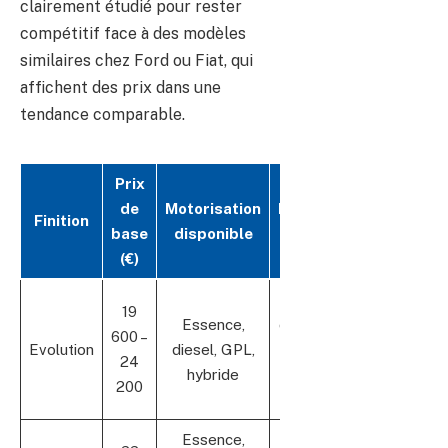
clairement étudié pour rester
compétitif face à des modèles
similaires chez Ford ou Fiat, qui
affichent des prix dans une
tendance comparable.
Prix
de
Motorisation
Equipements
Finition
base
disponible
principaux
(€)
Feux LED,
19
Essence,
clim manuelle,
600 –
Evolution
diesel, GPL,
aides à la
24
hybride
conduite
200
essentielles
Essence,
Jantes alliage,