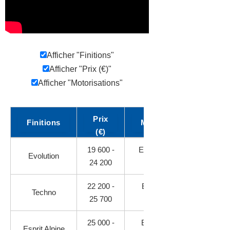
Afficher "Finitions"
Afficher "Prix (€)"
Afficher "Motorisations"
Prix
Finitions
Motorisations
(€)
Comparaison
19 600 -
Essence, Diesel,
Evolution
des
24 200
GPL, Hybride
différentes
finitions
22 200 -
Essence, GPL,
Techno
de
25 700
Hybride
Renault
Clio
25 000 -
Essence 90 ch,
Esprit Alpine