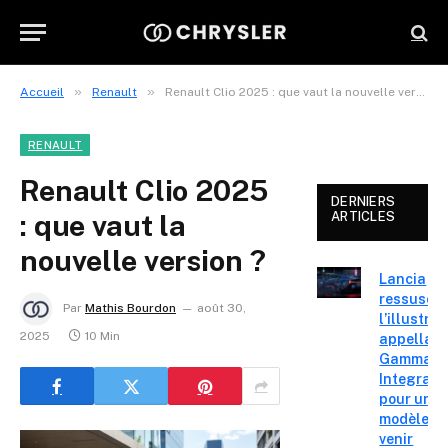
»
»
Accueil
Renault
Renault Clio 2025 : que vaut la nouvelle version ?
RENAULT
Renault Clio 2025
DERNIERS
: que vaut la
ARTICLES
nouvelle version ?
Lancia
ressuscit
Par
Mathis Bourdon
août 30,
l’illustre
2025
10 Min
appellati
Gamma H
Integrale
pour un
modèle à
venir