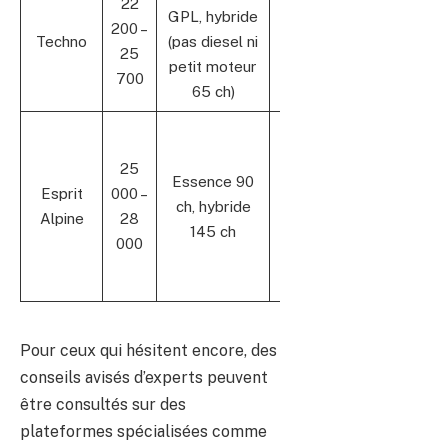
22
GPL, hybride
clim auto,
200 –
Techno
(pas diesel ni
caméra de
25
petit moteur
recul,
700
65 ch)
navigation
Virtual
cockpit,
25
Essence 90
jantes 17″,
Esprit
000 –
ch, hybride
détecteurs
Alpine
28
145 ch
d’angle mort,
000
régulateur
adaptatif
Pour ceux qui hésitent encore, des
conseils avisés d’experts peuvent
être consultés sur des
plateformes spécialisées comme