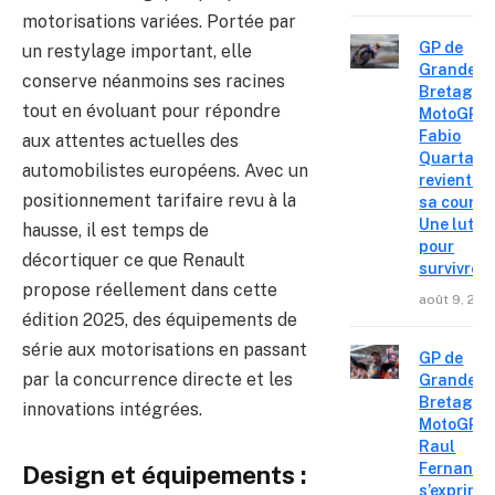
motorisations variées. Portée par
GP de
un restylage important, elle
Grande-
conserve néanmoins ses racines
Bretagne
tout en évoluant pour répondre
MotoGP :
Fabio
aux attentes actuelles des
Quartara
automobilistes européens. Avec un
revient su
positionnement tarifaire revu à la
sa course
Une lutte
hausse, il est temps de
pour
décortiquer ce que Renault
survivre »
propose réellement dans cette
août 9, 202
édition 2025, des équipements de
série aux motorisations en passant
GP de
par la concurrence directe et les
Grande-
Bretagne
innovations intégrées.
MotoGP :
Raul
Fernande
Design et équipements :
s’exprime