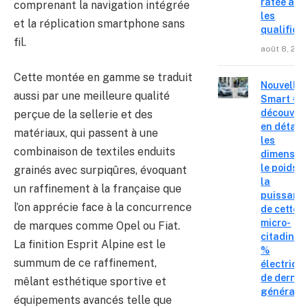
ratée apr
comprenant la navigation intégrée
les
et la réplication smartphone sans
qualifica
fil.
août 8, 202
Cette montée en gamme se traduit
Nouvelle
aussi par une meilleure qualité
Smart #2 
découvre
perçue de la sellerie et des
en détail
matériaux, qui passent à une
les
combinaison de textiles enduits
dimension
le poids e
grainés avec surpiqûres, évoquant
la
un raffinement à la française que
puissanc
l’on apprécie face à la concurrence
de cette
micro-
de marques comme Opel ou Fiat.
citadine 
La finition Esprit Alpine est le
%
summum de ce raffinement,
électriqu
de derniè
mêlant esthétique sportive et
générati
équipements avancés telle que