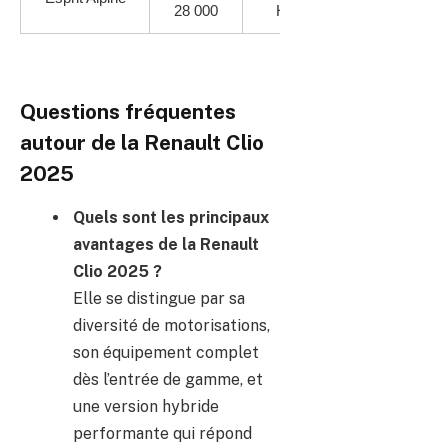
2025
28 000
Hybride 145 ch
avec
prix
et
motorisations
Questions fréquentes
autour de la Renault Clio
2025
Quels sont les principaux
avantages de la Renault
Clio 2025 ?
Elle se distingue par sa
diversité de motorisations,
son équipement complet
dès l’entrée de gamme, et
une version hybride
performante qui répond