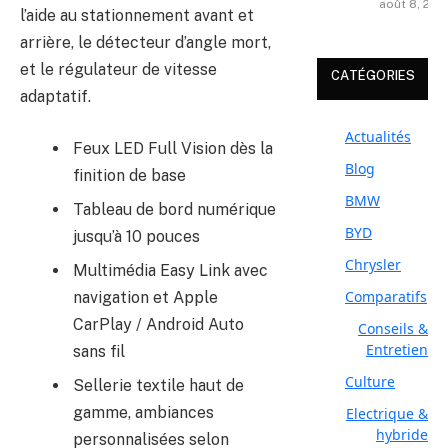
août 8, 202
l’aide au stationnement avant et
arrière, le détecteur d’angle mort,
et le régulateur de vitesse
CATÉGORIES
adaptatif.
Actualités
Feux LED Full Vision dès la
Blog
finition de base
BMW
Tableau de bord numérique
BYD
jusqu’à 10 pouces
Chrysler
Multimédia Easy Link avec
Comparatifs
navigation et Apple
CarPlay / Android Auto
Conseils &
Entretien
sans fil
Culture
Sellerie textile haut de
gamme, ambiances
Electrique &
hybride
personnalisées selon