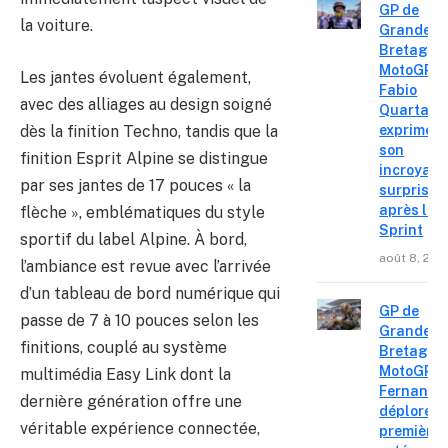
GP de
la voiture.
Grande-
Bretagne
MotoGP :
Les jantes évoluent également,
Fabio
avec des alliages au design soigné
Quartara
dès la finition Techno, tandis que la
exprime
son
finition Esprit Alpine se distingue
incroyabl
par ses jantes de 17 pouces « la
surprise
après le
flèche », emblématiques du style
Sprint
sportif du label Alpine. À bord,
août 8, 202
l’ambiance est revue avec l’arrivée
d’un tableau de bord numérique qui
GP de
passe de 7 à 10 pouces selon les
Grande-
finitions, couplé au système
Bretagne
MotoGP : 
multimédia Easy Link dont la
Fernande
dernière génération offre une
déplore u
véritable expérience connectée,
première 