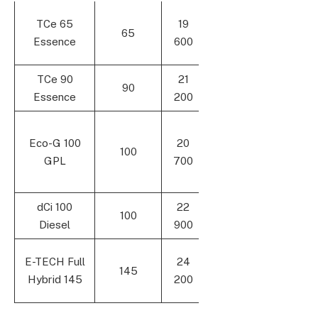
Motorisation
TCe 65
19
65
d’entrée,
Essence
600
économique
TCe 90
21
Polyvalente et
90
Essence
200
dynamique
Moins
Eco-G 100
20
d’émissions,
100
GPL
700
économique à
l’entretien
dCi 100
22
Confort, long
100
Diesel
900
rayon d’action
Technologie
E-TECH Full
24
145
avancée,
Hybrid 145
200
sobriété