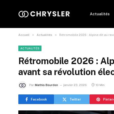
Actualités
»
»
Accueil
Actualités
Rétromobile 2026 : Alpine dit au revo
ACTUALITÉS
Rétromobile 2026 : Alpi
avant sa révolution éle
Par
Mathis Bourdon
janvier 23, 2026
10 Min
Facebook
Twitter
Pinter