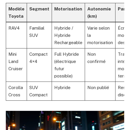
Modèle
Segment
Motorisation
Autonomie
Parti
Toyota
(km)
RAV4
Familial
Hybride /
Varie selon
Écran
SUV
Hybride
la
moder
Rechargeable
motorisation
design
Mini
Compact
Full Hybride
Non
Trans
Land
4×4
(électrique
confirmé
intégr
Cruiser
futur
modes
possible)
terrai
Corolla
SUV
Hybride
Non publié
Resty
Cross
Compact
discre