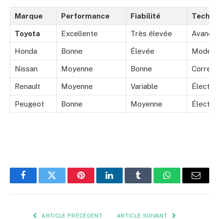
Marque
Performance
Fiabilité
Techno
Toyota
Excellente
Très élevée
Avancé
Honda
Bonne
Élevée
Modéré
Nissan
Moyenne
Bonne
Correct
Renault
Moyenne
Variable
Électri
Peugeot
Bonne
Moyenne
Électri
Facebook
Twitter
Pinterest
LinkedIn
Tumblr
WhatsApp
E-
mail
ARTICLE PRÉCÉDENT
ARTICLE SUIVANT