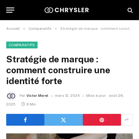
»
»
Accueil
Comparatifs
Stratégie de marque : comment construire une identité forte
COMPARATIFS
Stratégie de marque :
comment construire une
identité forte
Par
Victor Morel
mars 12, 2024
Mise à jour:
août 28,
2025
8 Min