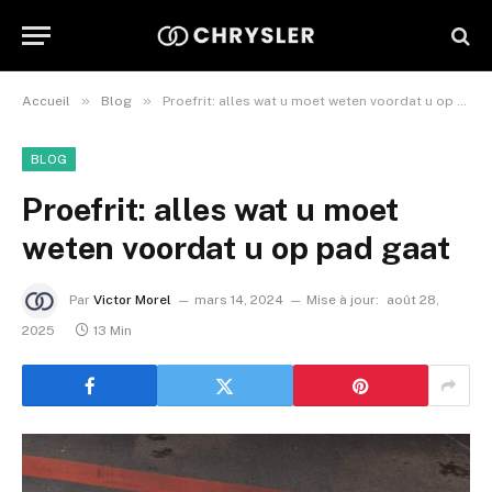
»
»
Accueil
Blog
Proefrit: alles wat u moet weten voordat u op pad gaat
BLOG
Proefrit: alles wat u moet
weten voordat u op pad gaat
Par
Victor Morel
mars 14, 2024
Mise à jour:
août 28,
2025
13 Min