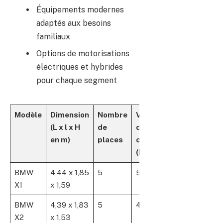
Équipements modernes
adaptés aux besoins
familiaux
Options de motorisations
électriques et hybrides
pour chaque segment
Modèle
Dimension
Nombre
Volume
Motorisation
(L x l x H
de
de
dominante
en m)
places
coffre
(L)
BMW
4,44 x 1,85
5
505
Hybride &
X1
x 1,59
essence
BMW
4,39 x 1,83
5
470
Hybride &
X2
x 1,53
essence