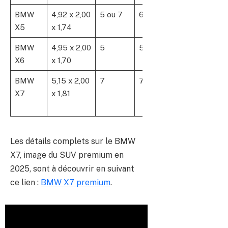
BMW
4,92 x 2,00
5 ou 7
650
Hybride
X5
x 1,74
rechargeable
BMW
4,95 x 2,00
5
580
Hybride
X6
x 1,70
rechargeable
BMW
5,15 x 2,00
7
750
Hybride
X7
x 1,81
rechargeable
& essence
Les détails complets sur le BMW
X7, image du SUV premium en
2025, sont à découvrir en suivant
ce lien :
BMW X7 premium
.