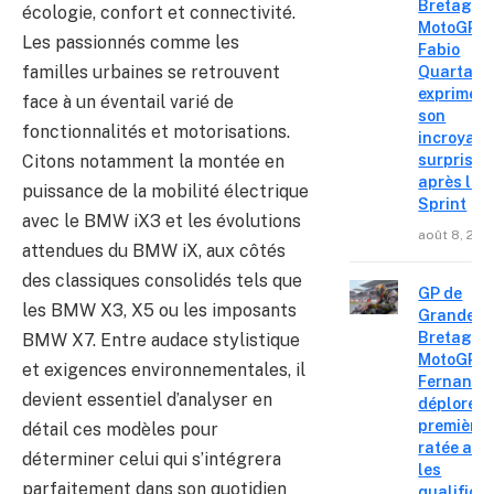
Bretagne
écologie, confort et connectivité.
MotoGP :
Les passionnés comme les
Fabio
familles urbaines se retrouvent
Quartara
exprime
face à un éventail varié de
son
fonctionnalités et motorisations.
incroyabl
Citons notamment la montée en
surprise
après le
puissance de la mobilité électrique
Sprint
avec le BMW iX3 et les évolutions
août 8, 202
attendues du BMW iX, aux côtés
des classiques consolidés tels que
GP de
les BMW X3, X5 ou les imposants
Grande-
Bretagne
BMW X7. Entre audace stylistique
MotoGP : 
et exigences environnementales, il
Fernande
devient essentiel d’analyser en
déplore u
première 
détail ces modèles pour
ratée apr
déterminer celui qui s’intégrera
les
parfaitement dans son quotidien
qualifica