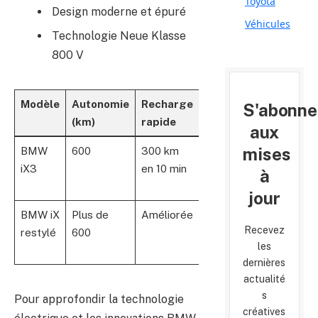
Toyota
Design moderne et épuré
Véhicules
Technologie Neue Klasse
800 V
Modèle
Autonomie
Recharge
Puissance
Technol
S'abonne
(km)
rapide
(ch)
clé
aux
mises
BMW
600
300 km
260
Neue Kla
iX3
en 10 min
(standard)
batterie 
à
V
jour
BMW iX
Plus de
Améliorée
Supérieure
Chaîne d
Recevez
restylé
600
à 385
traction
les
optimisé
dernières
actualité
s
Pour approfondir la technologie
créatives