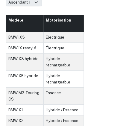
Modèle
Motorisation
Autonomie
Puissan
(km)
(ch)
BMW iX3
Électrique
600 km
260 ch
BMW iX restylé
Électrique
>600 km
>385 ch
BMW X3 hybride
Hybride
50-80 km
250-300
rechargeable
BMW X5 hybride
Hybride
50-80 km
300-394
rechargeable
BMW M3 Touring
Essence
N/A
550 ch
CS
BMW X1
Hybride / Essence
N/A
130-230
BMW X2
Hybride / Essence
N/A
140-230