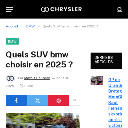
»
»
Accueil
BMW
Quels SUV bmw choisir en 2025 ?
BMW
Quels SUV bmw
DERNIERS
choisir en 2025 ?
ARTICLES
Par
Mathis Bourdon
août 30,
GP de
Grande-
2025
8 Min
Bretagne
MotoGP :
Raul
Fernande
s’exprime
après la
victoire «