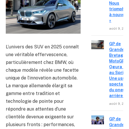
Nous
triompho
à nouvea
»
août 9, 202
GP de
L’univers des SUV en 2025 connaît
Grande-
une véritable effervescence,
Bretagne
MotoGP – 
particulièrement chez BMW, où
Ogura réa
chaque modèle révèle une facette
au Sprint 
unique de l’innovation automobile.
Une usur
spectacul
La marque allemande élargit sa
du pneu
gamme entre tradition et
arrière »
technologie de pointe pour
août 9, 202
répondre aux attentes d’une
clientèle devenue exigeante sur
GP de
plusieurs fronts : performances,
Grande-