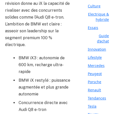
révision donne au iX la capacité de
Culture
rivaliser avec des concurrents
Electrique &
solides comme l’Audi Q8 e-tron.
hybride
L’ambition de BMW est claire :
Essais
asseoir son leadership sur le
Guide
segment premium 100 %
d’achat
électrique.
Innovation
Lifestyle
BMW iX3 : autonomie de
600 km, recharge ultra-
Mercedes
rapide
Peugeot
BMW iX restylé : puissance
Porsche
augmentée et plus grande
Renault
autonomie
Tendances
Concurrence directe avec
Tesla
Audi Q8 e-tron