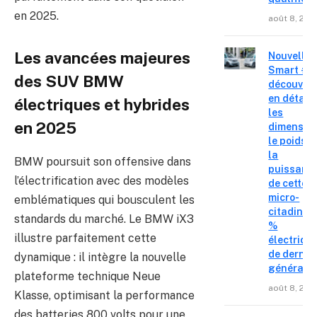
en 2025.
août 8, 202
Les avancées majeures
Nouvelle
Smart #2 
des SUV BMW
découvre
en détail
électriques et hybrides
les
en 2025
dimension
le poids e
la
BMW poursuit son offensive dans
puissanc
l’électrification avec des modèles
de cette
micro-
emblématiques qui bousculent les
citadine 
standards du marché. Le BMW iX3
%
illustre parfaitement cette
électriqu
de derniè
dynamique : il intègre la nouvelle
générati
plateforme technique Neue
août 8, 202
Klasse, optimisant la performance
des batteries 800 volts pour une