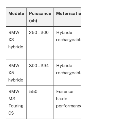
Modèle
Puissance
Motorisation
Transmission
Sp
(ch)
BMW
250 – 300
Hybride
xDrive
Co
X3
rechargeable
éc
hybride
et
dy
BMW
300 – 394
Hybride
xDrive
Gr
X5
rechargeable
fam
hybride
ef
BMW
550
Essence
xDrive
Éd
M3
haute
automatisée 8
lim
Touring
performance
rapports
sp
CS