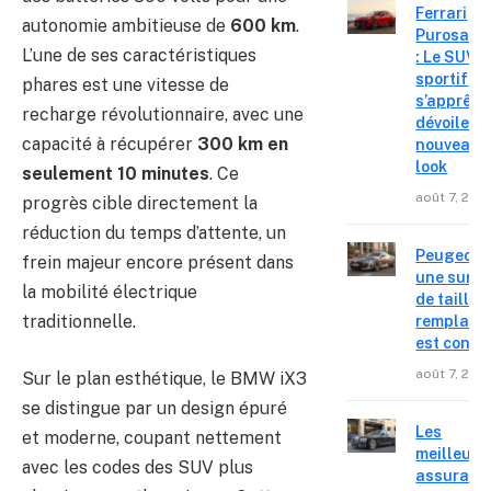
Ferrari
autonomie ambitieuse de
600 km
.
Purosang
L’une de ses caractéristiques
: Le SUV
sportif
phares est une vitesse de
s’apprête
recharge révolutionnaire, avec une
dévoiler 
capacité à récupérer
300 km en
nouveau
look
seulement 10 minutes
. Ce
août 7, 202
progrès cible directement la
réduction du temps d’attente, un
Peugeot 4
frein majeur encore présent dans
une surpr
la mobilité électrique
de taille,
traditionnelle.
remplace
est confir
août 7, 202
Sur le plan esthétique, le BMW iX3
se distingue par un design épuré
Les
et moderne, coupant nettement
meilleure
avec les codes des SUV plus
assuranc