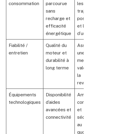
consommation
parcourue
les
sans
trajets
recharge et
possibles
efficacité
et le coût
énergétique
d’usage
Fiabilité /
Qualité du
Assure
entretien
moteur et
une
durabilité à
meilleure
long terme
valeur à
la
revente
Équipements
Disponibilité
Améliore
technologiques
d’aides
confort
avancées et
et
connectivité
sécurité
au
quotidien