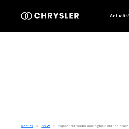
Actualit
»
»
Accueil
BMW
Impact du malus écologique sur les bmw