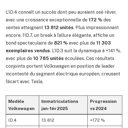
L’ID.4 connaît un succès dont peu auraient osé rêver,
avec une croissance exceptionnelle de
172 %
des
ventes atteignant
13 812 unités
. Plus impressionnant
encore, l’ID.7, un break à l’allure élégante, affiche un
bond spectaculaire de
821 %
avec plus de
11 303
exemplaires vendus
. L’ID.3 suit la dynamique à +141 %,
avec plus de
10 785 unités
écoulées. Ces résultats
conjoints portent Volkswagen en position de leader
incontesté du segment électrique européen, creusant
l’écart avec Tesla.
Modèle
Immatriculations
Progression
Volkswagen
jan-fév 2025
vs 2024
ID.4
13 812
+172 %