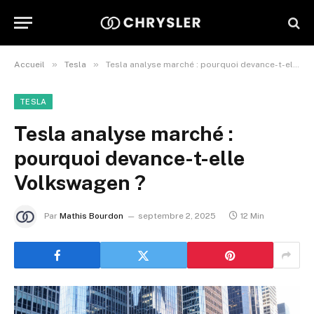
»
»
Accueil
Tesla
Tesla analyse marché : pourquoi devance-t-elle Volkswagen ?
TESLA
Tesla analyse marché :
pourquoi devance-t-elle
Volkswagen ?
Par
Mathis Bourdon
septembre 2, 2025
12 Min