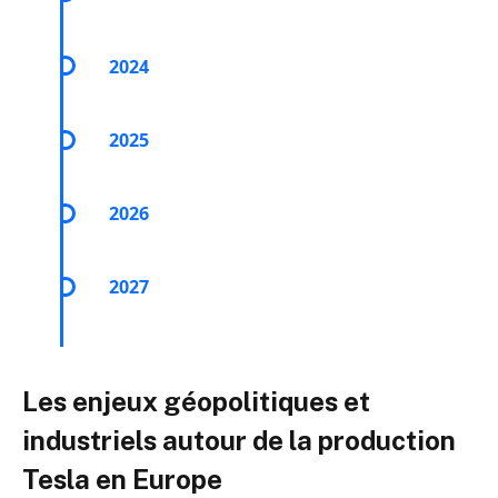
Début de la production du Model Y en Europe
2024
Collaboration avec BYD pour batteries sur le
Model Y
2025
Montée en cadence de la production
2026
Préparation de la production du Model 3 à
Berlin
2027
Lancement prévu de la Tesla Model 2
Les enjeux géopolitiques et
industriels autour de la production
Tesla en Europe