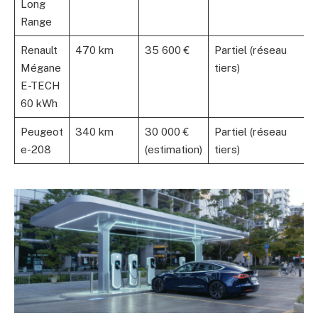
Long
Range
Renault
470 km
35 600 €
Partiel (réseau
L
Mégane
tiers)
E-TECH
60 kWh
Peugeot
340 km
30 000 €
Partiel (réseau
L
e-208
(estimation)
tiers)