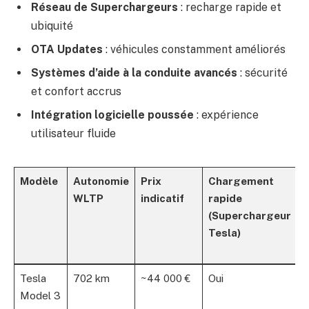
Réseau de Superchargeurs
: recharge rapide et
ubiquité
OTA Updates
: véhicules constamment améliorés
Systèmes d’aide à la conduite avancés
: sécurité
et confort accrus
Intégration logicielle poussée
: expérience
utilisateur fluide
Modèle
Autonomie
Prix
Chargement
M
WLTP
indicatif
rapide
à
(Superchargeur
O
Tesla)
A
Tesla
702 km
~44 000 €
Oui
O
Model 3