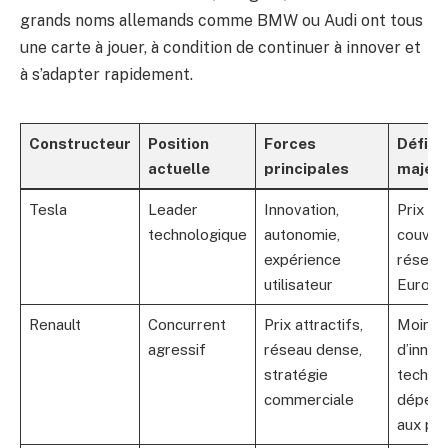
grands noms allemands comme BMW ou Audi ont tous
une carte à jouer, à condition de continuer à innover et
à s’adapter rapidement.
Constructeur
Position
Forces
Défis
actuelle
principales
majeu
Tesla
Leader
Innovation,
Prix él
technologique
autonomie,
couver
expérience
réseau
utilisateur
Europe
Renault
Concurrent
Prix attractifs,
Moins
agressif
réseau dense,
d’innov
stratégie
tech,
commerciale
dépen
aux pr