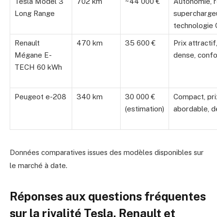
Tesla Model 3
702 km
~44 000 €
Autonomie, 
Long Range
supercharge
technologie
Renault
470 km
35 600 €
Prix attracti
Mégane E-
dense, confo
TECH 60 kWh
Peugeot e-208
340 km
30 000 €
Compact, pri
(estimation)
abordable, d
Données comparatives issues des modèles disponibles sur
le marché à date.
Réponses aux questions fréquentes
sur la rivalité Tesla, Renault et