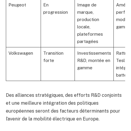
Peugeot
En
Image de
Amélior
progression
marque,
perfor
production
modern
locale,
gamm
plateformes
partagées
Volkswagen
Transition
Investissements
Rattra
forte
R&D, montée en
Tesla,
gamme
intégra
batteri
Des alliances stratégiques, des efforts R&D conjoints
et une meilleure intégration des politiques
européennes seront des facteurs déterminants pour
l’avenir de la mobilité électrique en Europe.