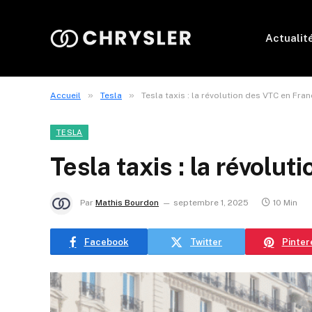
Actualit
»
»
Accueil
Tesla
Tesla taxis : la révolution des VTC en Fra
TESLA
Tesla taxis : la révolu
Par
Mathis Bourdon
septembre 1, 2025
10 Min
Facebook
Twitter
Pinter