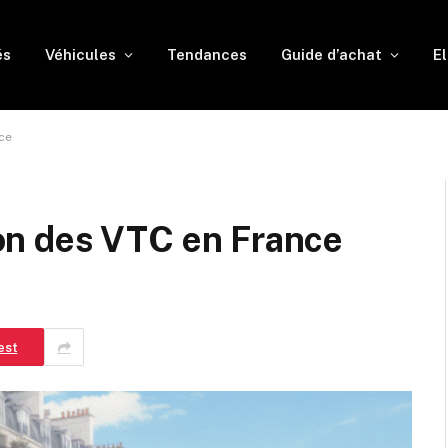
és
Véhicules
Tendances
Guide d’achat
El
nce
tion des VTC en France
est