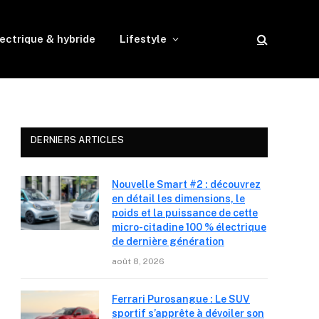
ectrique & hybride
Lifestyle
DERNIERS ARTICLES
Nouvelle Smart #2 : découvrez
en détail les dimensions, le
poids et la puissance de cette
micro-citadine 100 % électrique
de dernière génération
août 8, 2026
Ferrari Purosangue : Le SUV
sportif s’apprête à dévoiler son