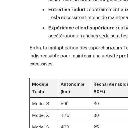
Entretien réduit :
contrairement aux 
Tesla nécessitent moins de maintenan
Expérience client supérieure :
un ha
accélérations franches séduisent les 
Enfin, la multiplication des superchargeurs T
indispensable pour maintenir une activité prof
excessives.
Modèle
Autonomie
Recharge rapide
Tesla
(km)
80%)
Model S
500
30
Model X
475
30
Model 3
430
25